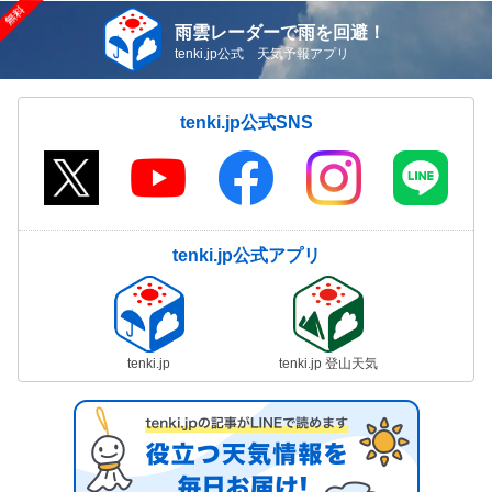
雨雲レーダーで雨を回避！
tenki.jp公式 天気予報アプリ
tenki.jp公式SNS
tenki.jp公式アプリ
tenki.jp
tenki.jp 登山天気