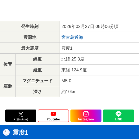
発生時刻
2026年02月27日 08時06分頃
震源地
宮古島近海
最大震度
震度1
緯度
北緯 25.3度
位置
経度
東経 124.9度
マグニチュード
M5.0
震源
深さ
約10km
震度1