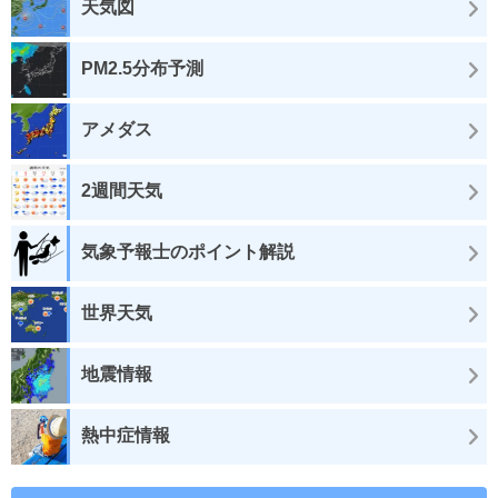
天気図
PM2.5分布予測
アメダス
2週間天気
気象予報士のポイント解説
世界天気
地震情報
熱中症情報