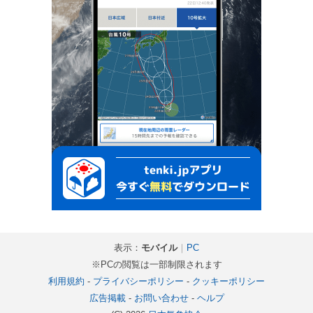
表示：
モバイル
｜
PC
※PCの閲覧は一部制限されます
利用規約
-
プライバシーポリシー
-
クッキーポリシー
広告掲載
-
お問い合わせ
-
ヘルプ