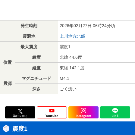
発生時刻
2026年02月27日 06時24分頃
震源地
上川地方北部
最大震度
震度1
緯度
北緯 44.6度
位置
経度
東経 142.1度
マグニチュード
M4.1
震源
深さ
ごく浅い
震度1