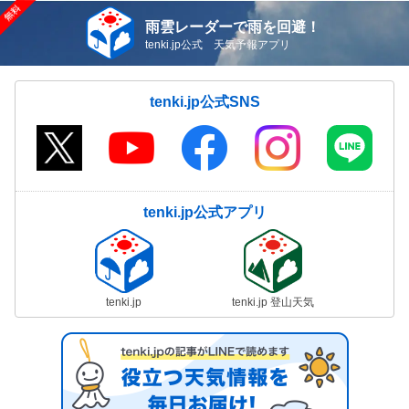
雨雲レーダーで雨を回避！
tenki.jp公式 天気予報アプリ
tenki.jp公式SNS
tenki.jp公式アプリ
tenki.jp
tenki.jp 登山天気