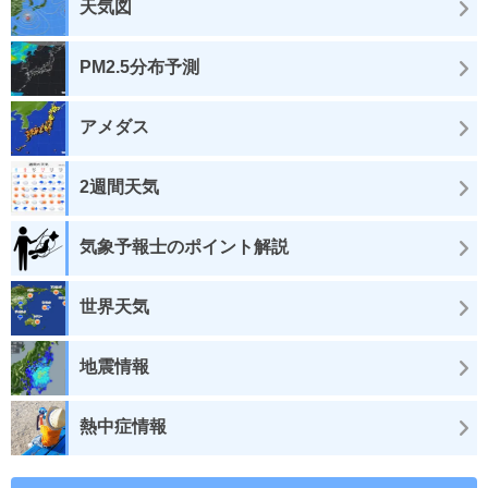
天気図
PM2.5分布予測
アメダス
2週間天気
気象予報士のポイント解説
世界天気
地震情報
熱中症情報