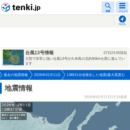
tenki.jp
検索
メニュー
現在地
台風13号情報
07日23:00現在
大型で非常に強い台風13号が久米島の北約90kmを西に進んでい
ます
過去の地震情報
2026年02月11日
13時31分頃発生した地震(最大震度1)
地震情報
2026年02月11日13:33発表