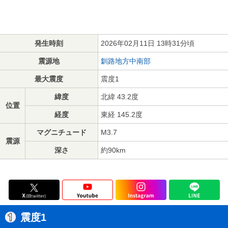
発生時刻
2026年02月11日 13時31分頃
震源地
釧路地方中南部
最大震度
震度1
緯度
北緯 43.2度
位置
経度
東経 145.2度
マグニチュード
M3.7
震源
深さ
約90km
震度1