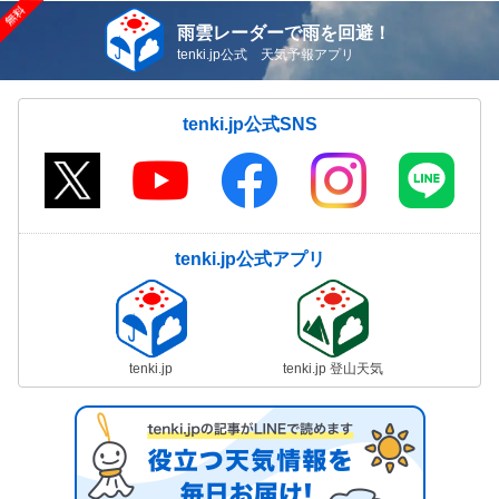
雨雲レーダーで雨を回避！
tenki.jp公式 天気予報アプリ
tenki.jp公式SNS
tenki.jp公式アプリ
tenki.jp
tenki.jp 登山天気