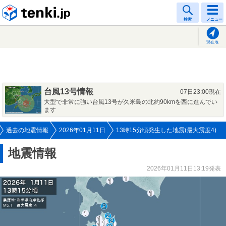
tenki.jp
検索
メニュー
現在地
台風13号情報
07日23:00現在
大型で非常に強い台風13号が久米島の北約90kmを西に進んでい
ます
過去の地震情報
2026年01月11日
13時15分頃発生した地震(最大震度4)
地震情報
2026年01月11日13:19発表