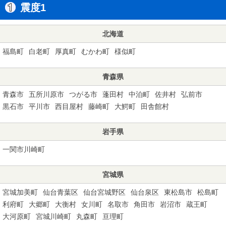
震度1
北海道
福島町
白老町
厚真町
むかわ町
様似町
青森県
青森市
五所川原市
つがる市
蓬田村
中泊町
佐井村
弘前市
黒石市
平川市
西目屋村
藤崎町
大鰐町
田舎館村
岩手県
一関市川崎町
宮城県
宮城加美町
仙台青葉区
仙台宮城野区
仙台泉区
東松島市
松島町
利府町
大郷町
大衡村
女川町
名取市
角田市
岩沼市
蔵王町
大河原町
宮城川崎町
丸森町
亘理町