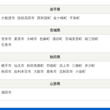
岩手県
大船渡市
陸前高田市
西和賀町
金ケ崎町
平泉町
宮城県
登米市
栗原市
大崎市
色麻町
涌谷町
宮城美里町
南三陸町
石巻市
秋田県
横手市
仙北市
秋田美郷町
羽後町
潟上市
三種町
井川町
秋田市
由利本荘市
大館市
鹿角市
北秋田市
小坂町
山形県
酒田市