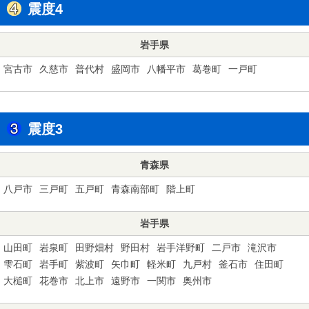
震度4
岩手県
宮古市
久慈市
普代村
盛岡市
八幡平市
葛巻町
一戸町
震度3
青森県
八戸市
三戸町
五戸町
青森南部町
階上町
岩手県
山田町
岩泉町
田野畑村
野田村
岩手洋野町
二戸市
滝沢市
雫石町
岩手町
紫波町
矢巾町
軽米町
九戸村
釜石市
住田町
大槌町
花巻市
北上市
遠野市
一関市
奥州市