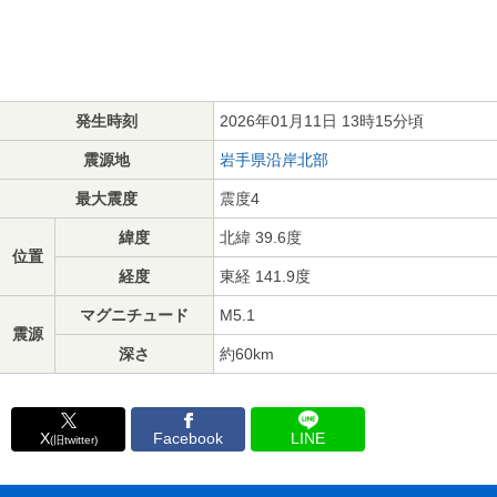
発生時刻
2026年01月11日 13時15分頃
震源地
岩手県沿岸北部
最大震度
震度4
緯度
北緯 39.6度
位置
経度
東経 141.9度
マグニチュード
M5.1
震源
深さ
約60km
X
Facebook
LINE
(旧twitter)