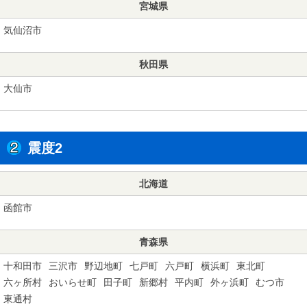
宮城県
気仙沼市
秋田県
大仙市
震度2
北海道
函館市
青森県
十和田市
三沢市
野辺地町
七戸町
六戸町
横浜町
東北町
六ヶ所村
おいらせ町
田子町
新郷村
平内町
外ヶ浜町
むつ市
東通村