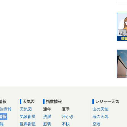
情報
天気図
指数情報
レジャー天気
注意報
天気図
通年
夏季
山の天気
情報
気象衛星
洗濯
汗かき
海の天気
報
世界衛星
服装
不快
空港