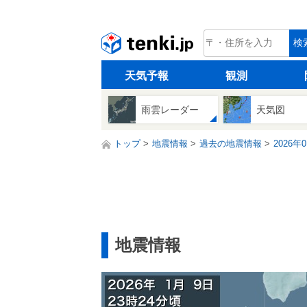
tenki.jp
検
天気予報
観測
雨雲レーダー
天気図
トップ
地震情報
過去の地震情報
2026年
地震情報