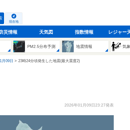
索
現在地
防災情報
天気図
指数情報
レジャー
PM2.5分布予測
地震情報
気
01月09日
23時24分頃発生した地震(最大震度2)
2026年01月09日23:27発表