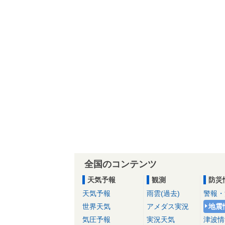
全国のコンテンツ
天気予報
観測
防災
天気予報
雨雲(過去)
警報・
世界天気
アメダス実況
地震
気圧予報
実況天気
津波情