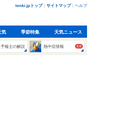
tenki.jpトップ
｜
サイトマップ
｜
ヘルプ
天気
季節特集
天気ニュース
象予報士の解説
熱中症情報
注目