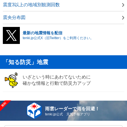
震度3以上の地域別観測回数
震央分布図
最新の地震情報を配信
tenki.jp公式X（旧Twitter）をご利用ください。
「知る防災」地震
いざという時にあわてないために
確かな情報と行動で防災力アップ
雨雲レーダーで雨を回避！
tenki.jp公式 天気予報アプリ