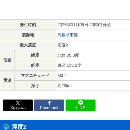
発生時刻
2026年01月09日 23時01分頃
震源地
島根県東部
最大震度
震度2
緯度
北緯 35.3度
位置
経度
東経 133.2度
マグニチュード
M3.4
震源
深さ
約20km
X
Facebook
LINE
(旧twitter)
震度2