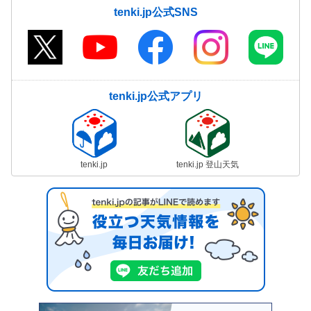
tenki.jp公式SNS
tenki.jp公式アプリ
tenki.jp
tenki.jp 登山天気