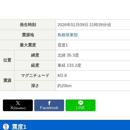
発生時刻
2026年01月09日 21時39分頃
震源地
島根県東部
最大震度
震度1
緯度
北緯 35.3度
位置
経度
東経 133.2度
マグニチュード
M2.8
震源
深さ
約20km
X
Facebook
LINE
(旧twitter)
震度1