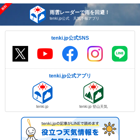
雨雲レーダーで雨を回避！
tenki.jp公式 天気予報アプリ
tenki.jp公式SNS
tenki.jp公式アプリ
tenki.jp
tenki.jp 登山天気