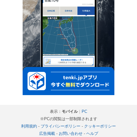
表示：
モバイル
｜
PC
※PCの閲覧は一部制限されます
利用規約
-
プライバシーポリシー
-
クッキーポリシー
広告掲載
-
お問い合わせ
-
ヘルプ