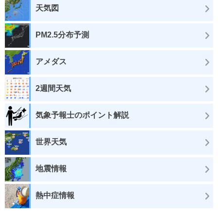
天気図
PM2.5分布予測
アメダス
2週間天気
気象予報士のポイント解説
世界天気
地震情報
熱中症情報