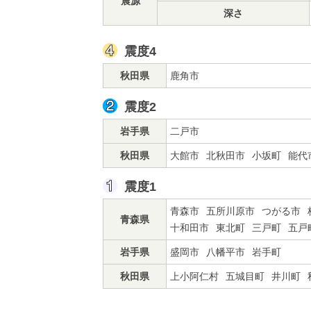
震源
深さ
震度4
秋田県
鹿角市
震度2
岩手県
二戸市
秋田県
大館市
北秋田市
小坂町
能代
震度1
青森市
五所川原市
つがる市
青森県
十和田市
東北町
三戸町
五戸
岩手県
盛岡市
八幡平市
岩手町
秋田県
上小阿仁村
五城目町
井川町