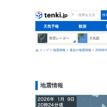
tenki.jp
検
天気予報
観測
雨雲レーダー
天気図
トップ
地震情報
過去の地震情報
2026年
地震情報