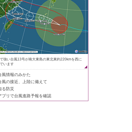
で強い台風13号が南大東島の東北東約220kmを西に
でいます
台風情報のみかた
台風の接近、上陸に備えて
知る防災
アプリで台風進路予報を確認