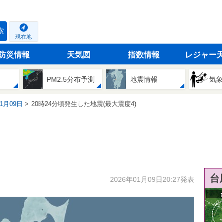
索
現在地
防災情報
天気図
指数情報
レジャー
PM2.5分布予測
地震情報
気
01月09日
20時24分頃発生した地震(最大震度4)
台
2026年01月09日20:27発表