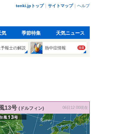
tenki.jpトップ
｜
サイトマップ
｜
ヘルプ
天気
季節特集
天気ニュース
象予報士の解説
熱中症情報
注目
風13号
(ドルフィン)
06日12:00現在