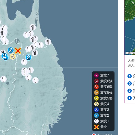
大型
進ん