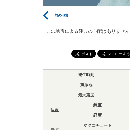
前の地震
この地震による津波の心配はありません
発生時刻
震源地
最大震度
緯度
位置
経度
マグニチュード