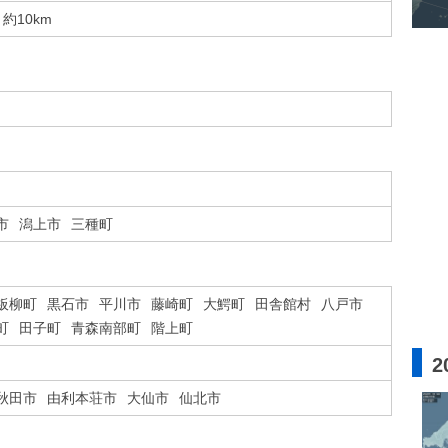
約10km
市
潟上市
三種町
板柳町
黒石市
平川市
藤崎町
大鰐町
田舎館村
八戸市
町
田子町
青森南部町
階上町
2
秋田市
由利本荘市
大仙市
仙北市