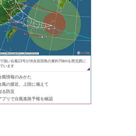
で強い台風13号が沖永良部島の東約70kmを西北西に
でいます
台風情報のみかた
台風の接近、上陸に備えて
知る防災
アプリで台風進路予報を確認