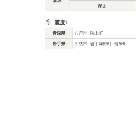
震源
深さ
震度1
青森県
八戸市
階上町
岩手県
久慈市
岩手洋野町
軽米町