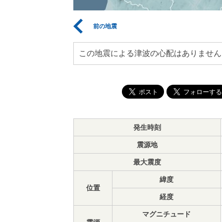
前の地震
この地震による津波の心配はありません
発生時刻
震源地
最大震度
緯度
位置
経度
マグニチュード