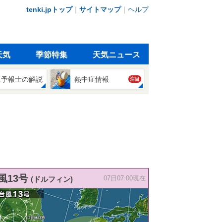
tenki.jpトップ
｜
サイトマップ
｜
ヘルプ
天気
季節特集
天気ニュース
象予報士の解説
熱中症情報
注目
風13号
(ドルフィン)
07日07:00現在