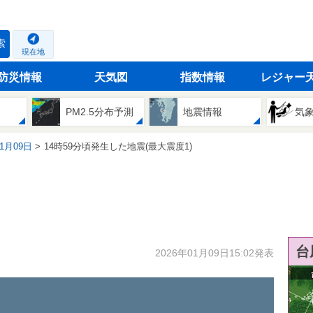
索
現在地
防災情報
天気図
指数情報
レジャー
PM2.5分布予測
地震情報
気
01月09日
14時59分頃発生した地震(最大震度1)
台
2026年01月09日15:02発表