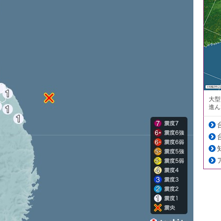
大型
進ん