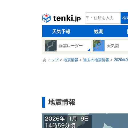
tenki.jp
検
天気予報
観測
雨雲レーダー
天気図
トップ
地震情報
過去の地震情報
2026年
地震情報