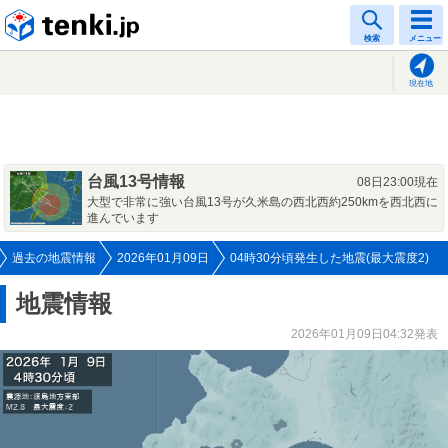
tenki.jp
検索
メニュー
現在地
台風13号情報
08日23:00現在
大型で非常に強い台風13号が久米島の西北西約250kmを西北西に
進んでいます
過去の地震情報
2026年01月09日
04時30分頃発生した地震(最大震度2)
地震情報
2026年01月09日04:32発表