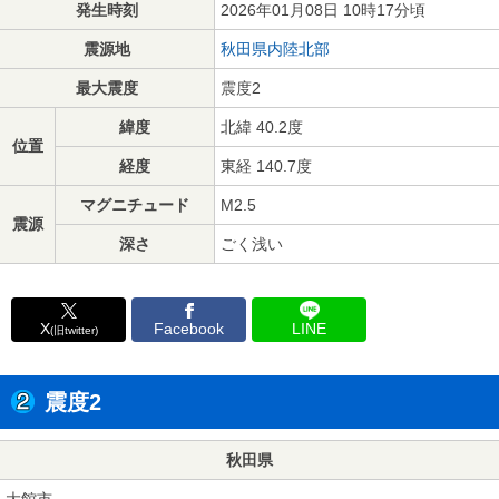
発生時刻
2026年01月08日 10時17分頃
震源地
秋田県内陸北部
最大震度
震度2
緯度
北緯 40.2度
位置
経度
東経 140.7度
マグニチュード
M2.5
震源
深さ
ごく浅い
X
Facebook
LINE
(旧twitter)
震度2
秋田県
大館市