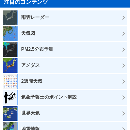
注目のコンテンツ
雨雲レーダー
天気図
PM2.5分布予測
アメダス
2週間天気
気象予報士のポイント解説
世界天気
地震情報