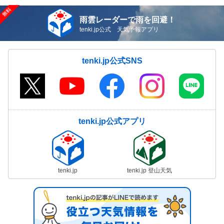
雨雲レーダーで雨を回避！
tenki.jp公式 天気予報アプリ
tenki.jp公式SNS
tenki.jp公式アプリ
tenki.jp
tenki.jp 登山天気