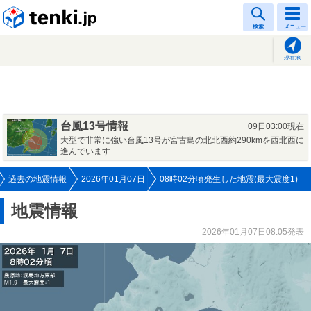
tenki.jp
検索
メニュー
現在地
台風13号情報
09日03:00現在
大型で非常に強い台風13号が宮古島の北北西約290kmを西北西に
進んでいます
過去の地震情報
2026年01月07日
08時02分頃発生した地震(最大震度1)
地震情報
2026年01月07日08:05発表