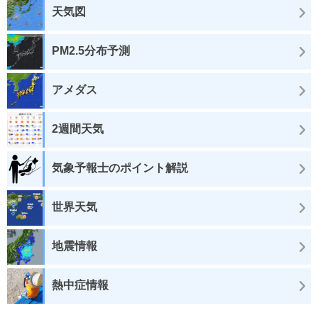
天気図
PM2.5分布予測
アメダス
2週間天気
気象予報士のポイント解説
世界天気
地震情報
熱中症情報