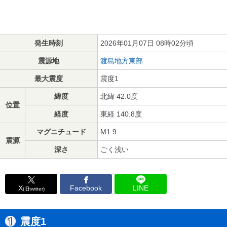
発生時刻
2026年01月07日 08時02分頃
震源地
渡島地方東部
最大震度
震度1
緯度
北緯 42.0度
位置
経度
東経 140.8度
マグニチュード
M1.9
震源
深さ
ごく浅い
X
Facebook
LINE
(旧twitter)
震度1