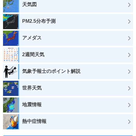
天気図
PM2.5分布予測
アメダス
2週間天気
気象予報士のポイント解説
世界天気
地震情報
熱中症情報