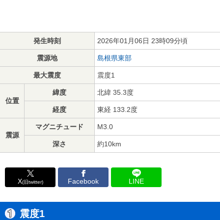
発生時刻
2026年01月06日 23時09分頃
震源地
島根県東部
最大震度
震度1
緯度
北緯 35.3度
位置
経度
東経 133.2度
マグニチュード
M3.0
震源
深さ
約10km
X
Facebook
LINE
(旧twitter)
震度1