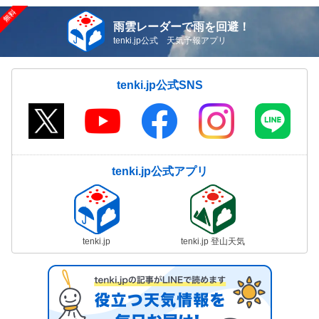
雨雲レーダーで雨を回避！
tenki.jp公式 天気予報アプリ
tenki.jp公式SNS
tenki.jp公式アプリ
tenki.jp
tenki.jp 登山天気