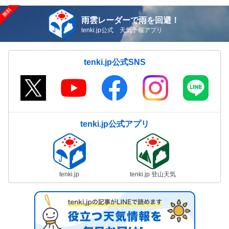
雨雲レーダーで雨を回避！
tenki.jp公式 天気予報アプリ
tenki.jp公式SNS
tenki.jp公式アプリ
tenki.jp
tenki.jp 登山天気