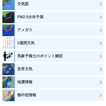
天気図
PM2.5分布予測
アメダス
2週間天気
気象予報士のポイント解説
世界天気
地震情報
熱中症情報