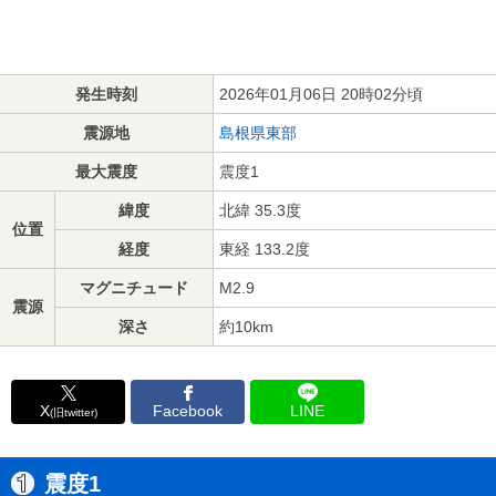
発生時刻
2026年01月06日 20時02分頃
震源地
島根県東部
最大震度
震度1
緯度
北緯 35.3度
位置
経度
東経 133.2度
マグニチュード
M2.9
震源
深さ
約10km
X
Facebook
LINE
(旧twitter)
震度1