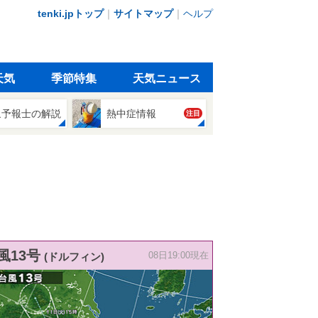
tenki.jpトップ
｜
サイトマップ
｜
ヘルプ
天気
季節特集
天気ニュース
象予報士の解説
熱中症情報
注目
風13号
(ドルフィン)
08日19:00現在