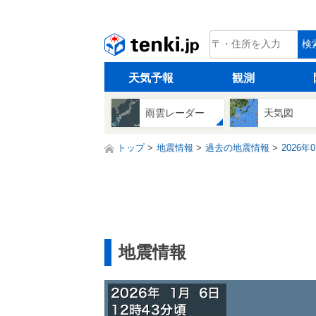
tenki.jp
検
天気予報
観測
雨雲レーダー
天気図
トップ
地震情報
過去の地震情報
2026年
地震情報