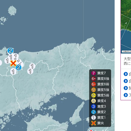
大型
西に