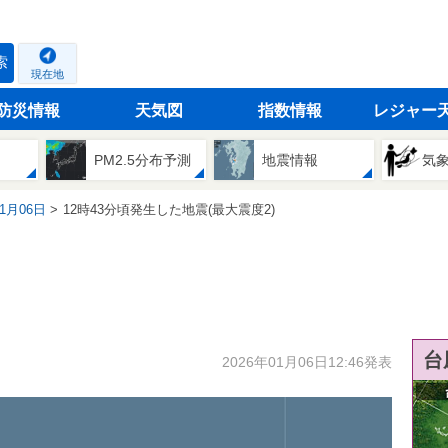
索
現在地
防災情報
天気図
指数情報
レジャー
PM2.5分布予測
地震情報
気
01月06日
12時43分頃発生した地震(最大震度2)
台
2026年01月06日12:46発表