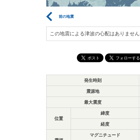
前の地震
この地震による津波の心配はありません
発生時刻
震源地
最大震度
緯度
位置
経度
マグニチュード