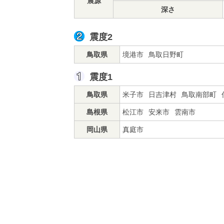
震源
深さ
震度2
鳥取県
境港市
鳥取日野町
震度1
鳥取県
米子市
日吉津村
鳥取南部町
島根県
松江市
安来市
雲南市
岡山県
真庭市