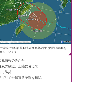
で非常に強い台風13号が久米島の西北西約200kmを
進んでいます
台風情報のみかた
台風の接近、上陸に備えて
知る防災
アプリで台風進路予報を確認