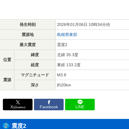
発生時刻
2026年01月06日 10時34分頃
震源地
島根県東部
最大震度
震度2
緯度
北緯 35.3度
位置
経度
東経 133.2度
マグニチュード
M3.8
震源
深さ
約20km
X
Facebook
LINE
(旧twitter)
震度2