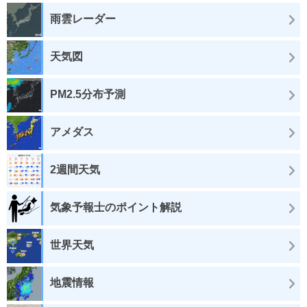
雨雲レーダー
天気図
PM2.5分布予測
アメダス
2週間天気
気象予報士のポイント解説
世界天気
地震情報