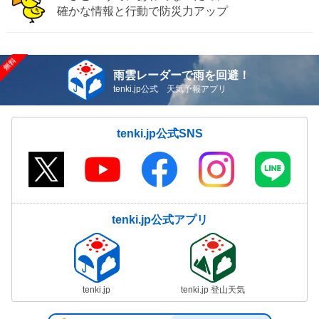
確かな情報と行動で防災力アップ
雨雲レーダーで雨を回避！
tenki.jp公式 天気予報アプリ
tenki.jp公式SNS
tenki.jp公式アプリ
tenki.jp
tenki.jp 登山天気