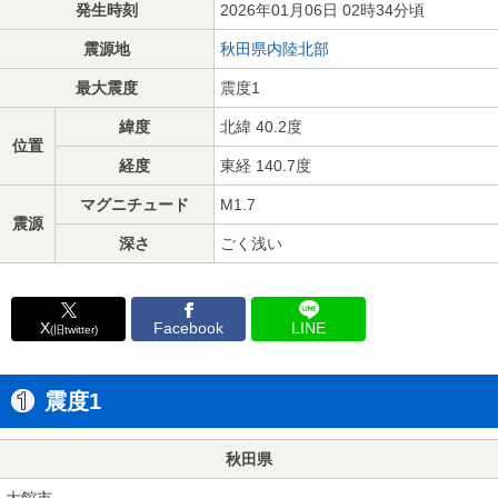
発生時刻
2026年01月06日 02時34分頃
震源地
秋田県内陸北部
最大震度
震度1
緯度
北緯 40.2度
位置
経度
東経 140.7度
マグニチュード
M1.7
震源
深さ
ごく浅い
X
Facebook
LINE
(旧twitter)
震度1
秋田県
大館市