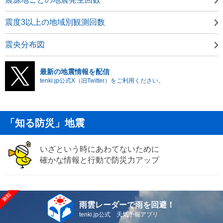
震度3以上の地域別観測回数
震央分布図
最新の地震情報を配信
tenki.jp公式X（旧Twitter）をご利用ください。
「知る防災」地震
いざという時にあわてないために
確かな情報と行動で防災力アップ
雨雲レーダーで雨を回避！
tenki.jp公式 天気予報アプリ