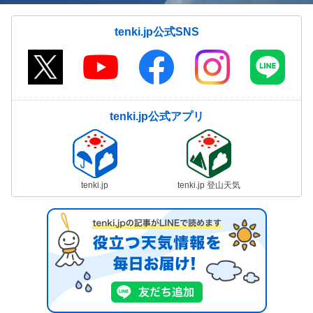
tenki.jp公式SNS
tenki.jp公式アプリ
tenki.jp
tenki.jp 登山天気