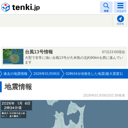
tenki.jp
検索
メニュー
現在地
台風13号情報
07日23:00現在
大型で非常に強い台風13号が久米島の北約90kmを西に進んでい
ます
過去の地震情報
2026年01月06日
02時34分頃発生した地震(最大震度1)
地震情報
2026年01月06日02:38発表