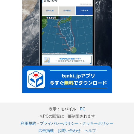
表示：
モバイル
｜
PC
※PCの閲覧は一部制限されます
利用規約
-
プライバシーポリシー
-
クッキーポリシー
広告掲載
-
お問い合わせ
-
ヘルプ