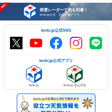
雨雲レーダーで雨を回避！
tenki.jp公式 天気予報アプリ
tenki.jp公式SNS
tenki.jp公式アプリ
tenki.jp
tenki.jp 登山天気