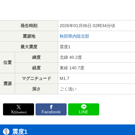
発生時刻
2026年01月06日 02時34分頃
震源地
秋田県内陸北部
最大震度
震度1
緯度
北緯 40.2度
位置
経度
東経 140.7度
マグニチュード
M1.7
震源
深さ
ごく浅い
X
Facebook
LINE
(旧twitter)
震度1