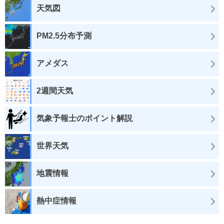
天気図
PM2.5分布予測
アメダス
2週間天気
気象予報士のポイント解説
世界天気
地震情報
熱中症情報