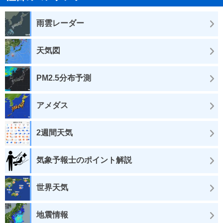
雨雲レーダー
天気図
PM2.5分布予測
アメダス
2週間天気
気象予報士のポイント解説
世界天気
地震情報