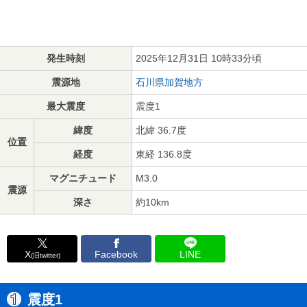
発生時刻
2025年12月31日 10時33分頃
震源地
石川県加賀地方
最大震度
震度1
緯度
北緯 36.7度
位置
経度
東経 136.8度
マグニチュード
M3.0
震源
深さ
約10km
X
Facebook
LINE
(旧twitter)
震度1