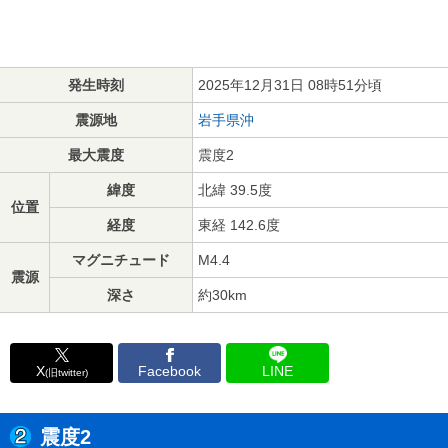
発生時刻
2025年12月31日 08時51分頃
震源地
岩手県沖
最大震度
震度2
緯度
北緯 39.5度
位置
経度
東経 142.6度
マグニチュード
M4.4
震源
深さ
約30km
X
Facebook
LINE
(旧twitter)
震度2