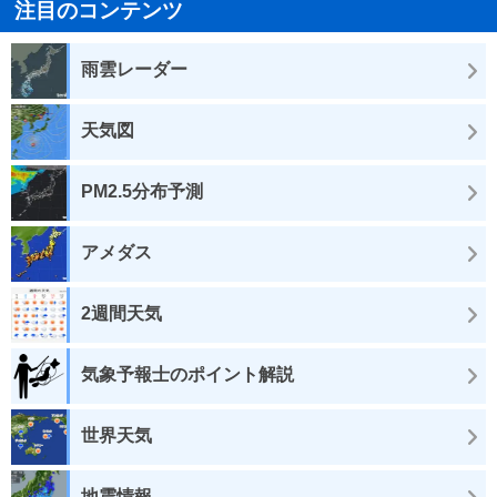
注目のコンテンツ
雨雲レーダー
天気図
PM2.5分布予測
アメダス
2週間天気
気象予報士のポイント解説
世界天気
地震情報