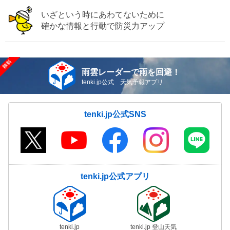
いざという時にあわてないために
確かな情報と行動で防災力アップ
雨雲レーダーで雨を回避！
tenki.jp公式 天気予報アプリ
tenki.jp公式SNS
tenki.jp公式アプリ
tenki.jp
tenki.jp 登山天気