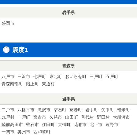
岩手県
盛岡市
震度1
青森県
八戸市
三沢市
七戸町
東北町
おいらせ町
三戸町
五戸町
青森南部町
階上町
東通村
岩手県
二戸市
八幡平市
滝沢市
雫石町
葛巻町
岩手町
矢巾町
軽米町
九戸村
一戸町
宮古市
久慈市
山田町
普代村
野田村
大船渡市
陸前高田市
釜石市
住田町
大槌町
花巻市
北上市
遠野市
一関市
奥州市
西和賀町