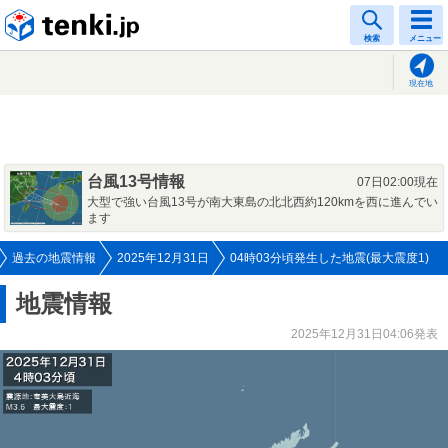
tenki.jp
検索
メニュー
現在地
台風13号情報
07日02:00現在
大型で強い台風13号が南大東島の北北西約120kmを西に進んでい
ます
過去の地震情報
2025年12月31日
04時03分頃発生した地震(最大震度1)
地震情報
2025年12月31日04:06発表