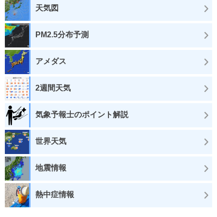
天気図
PM2.5分布予測
アメダス
2週間天気
気象予報士のポイント解説
世界天気
地震情報
熱中症情報