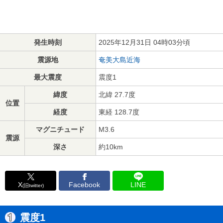
発生時刻
2025年12月31日 04時03分頃
震源地
奄美大島近海
最大震度
震度1
緯度
北緯 27.7度
位置
経度
東経 128.7度
マグニチュード
M3.6
震源
深さ
約10km
X
Facebook
LINE
(旧twitter)
震度1