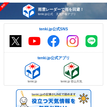
雨雲レーダーで雨を回避！
tenki.jp公式 天気予報アプリ
tenki.jp公式SNS
tenki.jp公式アプリ
tenki.jp
tenki.jp 登山天気