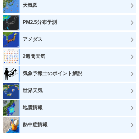
天気図
PM2.5分布予測
アメダス
2週間天気
気象予報士のポイント解説
世界天気
地震情報
熱中症情報