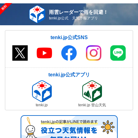
雨雲レーダーで雨を回避！
tenki.jp公式 天気予報アプリ
tenki.jp公式SNS
tenki.jp公式アプリ
tenki.jp
tenki.jp 登山天気