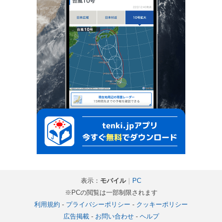
表示：
モバイル
｜
PC
※PCの閲覧は一部制限されます
利用規約
-
プライバシーポリシー
-
クッキーポリシー
広告掲載
-
お問い合わせ
-
ヘルプ