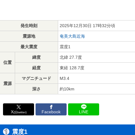
発生時刻
2025年12月30日 17時32分頃
震源地
奄美大島近海
最大震度
震度1
緯度
北緯 27.7度
位置
経度
東経 128.7度
マグニチュード
M3.4
震源
深さ
約10km
X
Facebook
LINE
(旧twitter)
震度1