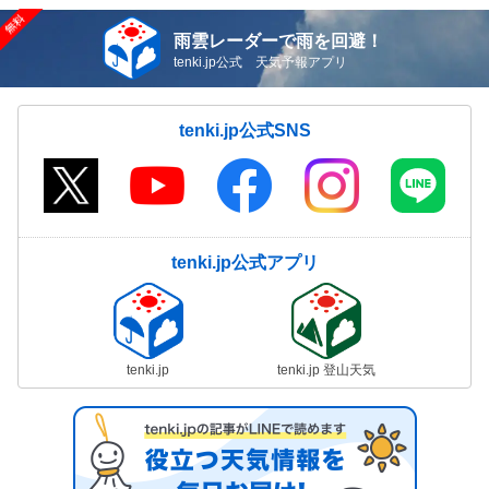
雨雲レーダーで雨を回避！
tenki.jp公式 天気予報アプリ
tenki.jp公式SNS
tenki.jp公式アプリ
tenki.jp
tenki.jp 登山天気