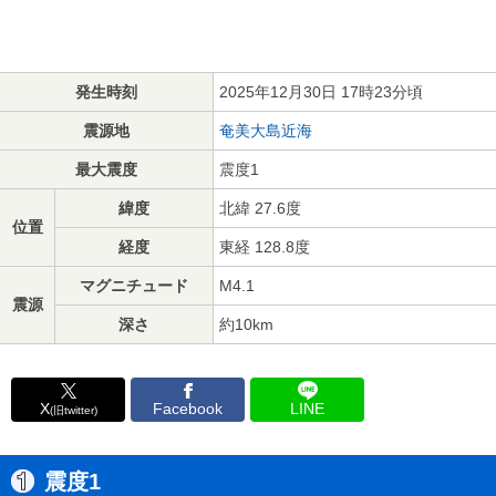
発生時刻
2025年12月30日 17時23分頃
震源地
奄美大島近海
最大震度
震度1
緯度
北緯 27.6度
位置
経度
東経 128.8度
マグニチュード
M4.1
震源
深さ
約10km
X
Facebook
LINE
(旧twitter)
震度1