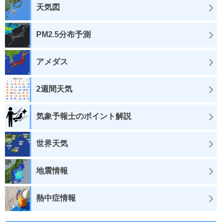
天気図
PM2.5分布予測
アメダス
2週間天気
気象予報士のポイント解説
世界天気
地震情報
熱中症情報