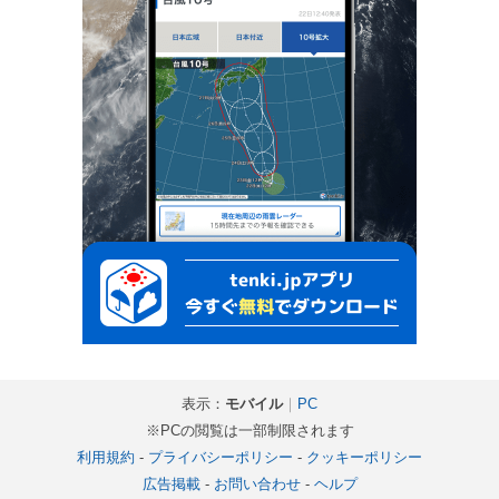
表示：
モバイル
｜
PC
※PCの閲覧は一部制限されます
利用規約
-
プライバシーポリシー
-
クッキーポリシー
広告掲載
-
お問い合わせ
-
ヘルプ