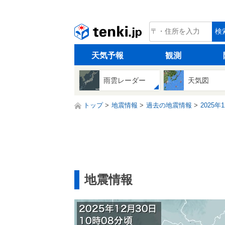
tenki.jp
検
天気予報
観測
雨雲レーダー
天気図
トップ
地震情報
過去の地震情報
2025年
地震情報