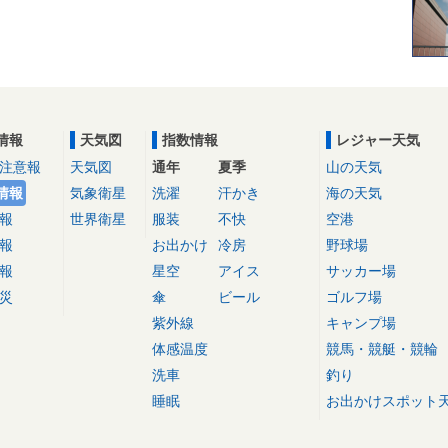
情報
天気図
指数情報
レジャー天気
注意報
天気図
通年
夏季
山の天気
情報
気象衛星
洗濯
汗かき
海の天気
報
世界衛星
服装
不快
空港
報
お出かけ
冷房
野球場
報
星空
アイス
サッカー場
災
傘
ビール
ゴルフ場
紫外線
キャンプ場
体感温度
競馬・競艇・競輪
洗車
釣り
睡眠
お出かけスポット