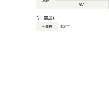
震源
深さ
震度1
千葉県
勝浦市