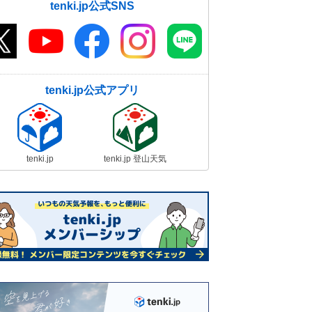
tenki.jp公式SNS
tenki.jp公式アプリ
tenki.jp
tenki.jp 登山天気