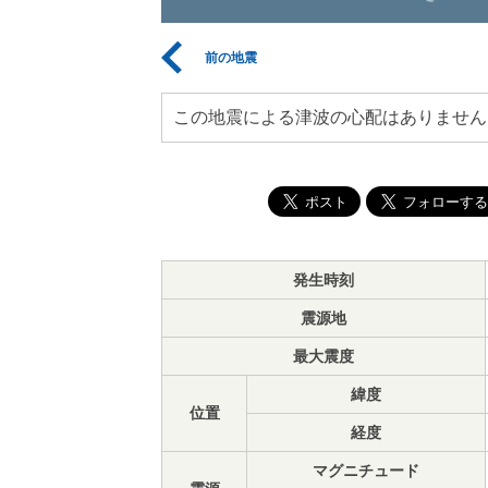
前の地震
この地震による津波の心配はありません
発生時刻
震源地
最大震度
緯度
位置
経度
マグニチュード