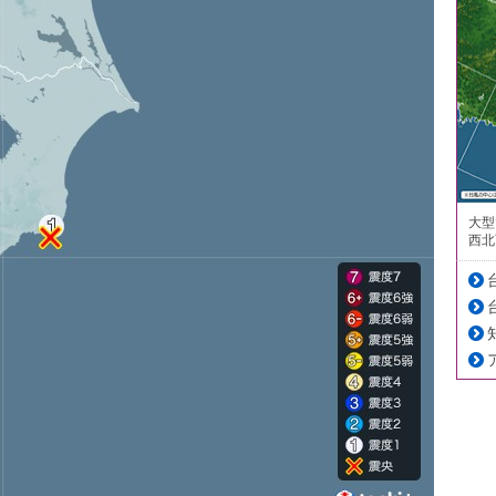
大型
西北