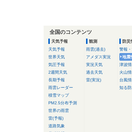
全国のコンテンツ
天気予報
観測
防災
天気予報
雨雲(過去)
警報・
世界天気
アメダス実況
地震
気圧予報
実況天気
津波情
2週間天気
過去天気
火山情
長期予報
雷(実況)
台風情
雨雲レーダー
知る防
積雪マップ
PM2.5分布予測
世界の雨雲
雷(予報)
道路気象