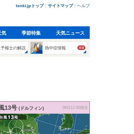
tenki.jpトップ
｜
サイトマップ
｜
ヘルプ
天気
季節特集
天気ニュース
象予報士の解説
熱中症情報
注目
風13号
(ドルフィン)
08日12:00現在