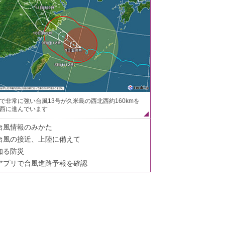
で非常に強い台風13号が久米島の西北西約160kmを
西に進んでいます
台風情報のみかた
台風の接近、上陸に備えて
知る防災
アプリで台風進路予報を確認