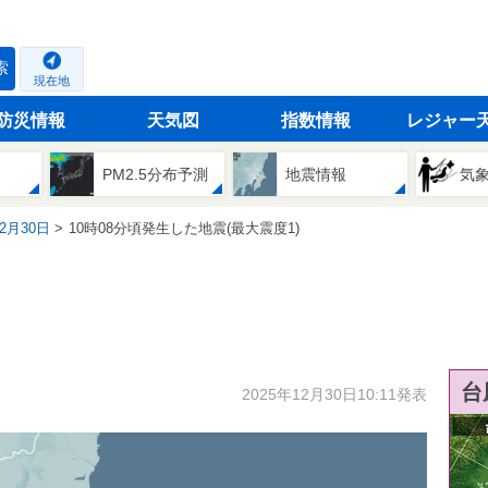
索
現在地
防災情報
天気図
指数情報
レジャー
PM2.5分布予測
地震情報
気
12月30日
10時08分頃発生した地震(最大震度1)
台
2025年12月30日10:11発表