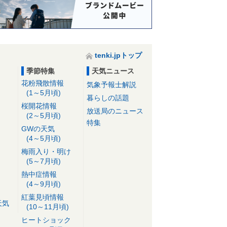
tenki.jpトップ
季節特集
天気ニュース
花粉飛散情報
気象予報士解説
(1～5月頃)
暮らしの話題
桜開花情報
放送局のニュース
(2～5月頃)
特集
GWの天気
(4～5月頃)
梅雨入り・明け
(5～7月頃)
熱中症情報
(4～9月頃)
紅葉見頃情報
天気
(10～11月頃)
ヒートショック