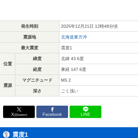
発生時刻
2025年12月21日 12時48分頃
震源地
北海道東方沖
最大震度
震度1
緯度
北緯 43.6度
位置
経度
東経 147.6度
マグニチュード
M5.2
震源
深さ
ごく浅い
X
Facebook
LINE
(旧twitter)
震度1