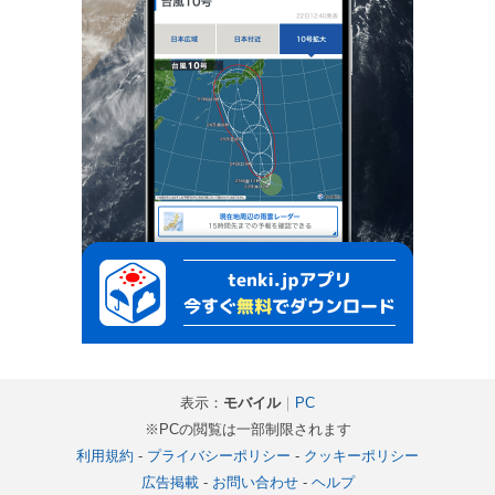
表示：
モバイル
｜
PC
※PCの閲覧は一部制限されます
利用規約
-
プライバシーポリシー
-
クッキーポリシー
広告掲載
-
お問い合わせ
-
ヘルプ