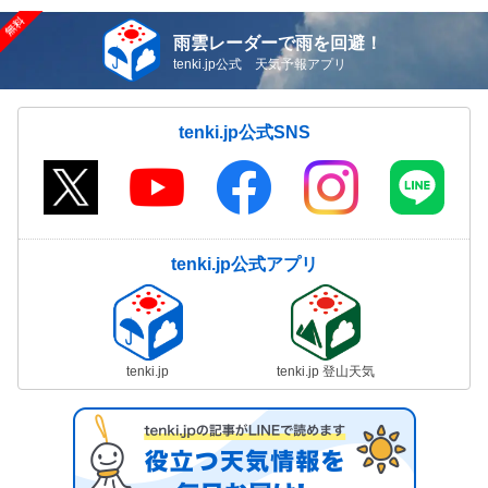
雨雲レーダーで雨を回避！
tenki.jp公式 天気予報アプリ
tenki.jp公式SNS
tenki.jp公式アプリ
tenki.jp
tenki.jp 登山天気