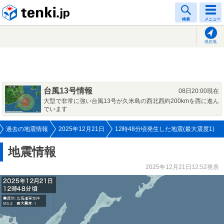
tenki.jp
検索
メニュー
現在地
台風13号情報
08日20:00現在
大型で非常に強い台風13号が久米島の西北西約200kmを西に進ん
でいます
過去の地震情報
2025年12月21日
12時48分頃発生した地震(最大震度1)
地震情報
2025年12月21日12:52発表