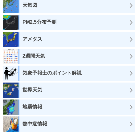
天気図
PM2.5分布予測
アメダス
2週間天気
気象予報士のポイント解説
世界天気
地震情報
熱中症情報