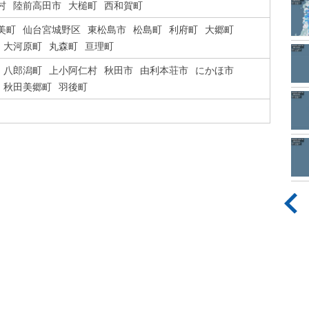
村
陸前高田市
大槌町
西和賀町
美町
仙台宮城野区
東松島市
松島町
利府町
大郷町
大河原町
丸森町
亘理町
八郎潟町
上小阿仁村
秋田市
由利本荘市
にかほ市
秋田美郷町
羽後町