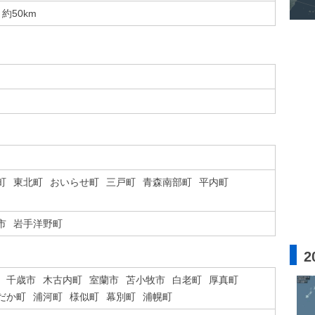
約50km
町
東北町
おいらせ町
三戸町
青森南部町
平内町
市
岩手洋野町
2
千歳市
木古内町
室蘭市
苫小牧市
白老町
厚真町
だか町
浦河町
様似町
幕別町
浦幌町