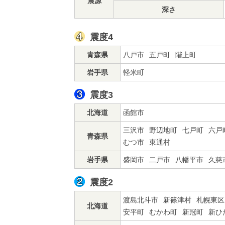
震源
深さ
震度4
青森県
八戸市
五戸町
階上町
岩手県
軽米町
震度3
北海道
函館市
三沢市
野辺地町
七戸町
六戸
青森県
むつ市
東通村
岩手県
盛岡市
二戸市
八幡平市
久慈
震度2
渡島北斗市
新篠津村
札幌東区
北海道
安平町
むかわ町
新冠町
新ひ