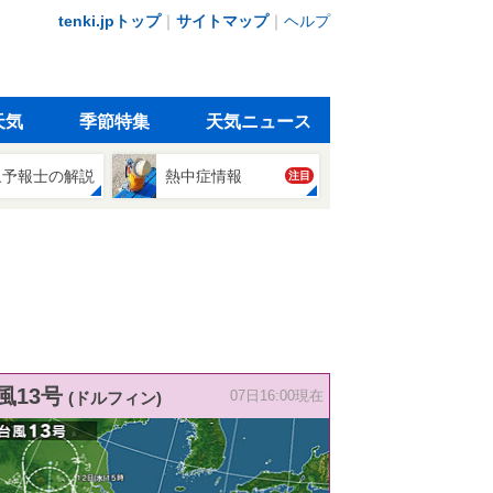
tenki.jpトップ
｜
サイトマップ
｜
ヘルプ
天気
季節特集
天気ニュース
象予報士の解説
熱中症情報
注目
風13号
(ドルフィン)
07日16:00現在