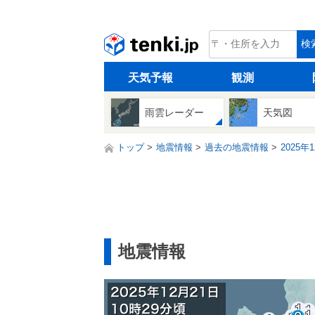
tenki.jp
検
天気予報
観測
雨雲レーダー
天気図
トップ
地震情報
過去の地震情報
2025年
地震情報