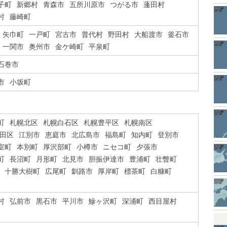
子町
新郷村
青森市
五所川原市
つがる市
蓬田村
村
藤崎町
矢巾町
一戸町
宮古市
普代村
野田村
大船渡市
釜石市
一関市
奥州市
金ケ崎町
平泉町
石巻市
市
小坂町
町
札幌北区
札幌白石区
札幌豊平区
札幌南区
田区
江別市
恵庭市
北広島市
福島町
知内町
登別市
室町
本別町
厚沢部町
小樽市
ニセコ町
夕張市
町
長沼町
月形町
北見市
胆振伊達市
豊浦町
壮瞥町
十勝大樹町
広尾町
釧路市
厚岸町
標茶町
白糠町
村
弘前市
黒石市
平川市
鰺ヶ沢町
深浦町
西目屋村