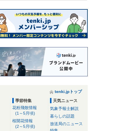
tenki.jpトップ
季節特集
天気ニュース
花粉飛散情報
気象予報士解説
(1～5月頃)
暮らしの話題
桜開花情報
放送局のニュース
(2～5月頃)
特集