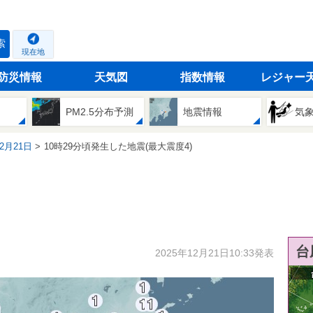
索
現在地
防災情報
天気図
指数情報
レジャー
PM2.5分布予測
地震情報
気
12月21日
10時29分頃発生した地震(最大震度4)
台
2025年12月21日10:33発表