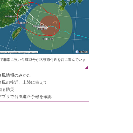
で非常に強い台風13号が名護市付近を西に進んでいま
台風情報のみかた
台風の接近、上陸に備えて
知る防災
アプリで台風進路予報を確認