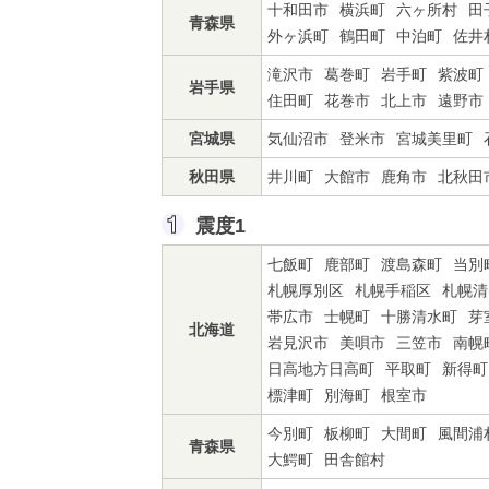
十和田市
横浜町
六ヶ所村
田
青森県
外ヶ浜町
鶴田町
中泊町
佐井
滝沢市
葛巻町
岩手町
紫波町
岩手県
住田町
花巻市
北上市
遠野市
宮城県
気仙沼市
登米市
宮城美里町
秋田県
井川町
大館市
鹿角市
北秋田
震度1
七飯町
鹿部町
渡島森町
当別
札幌厚別区
札幌手稲区
札幌清
帯広市
士幌町
十勝清水町
芽
北海道
岩見沢市
美唄市
三笠市
南幌
日高地方日高町
平取町
新得町
標津町
別海町
根室市
今別町
板柳町
大間町
風間浦
青森県
大鰐町
田舎館村