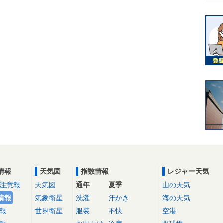
情報
天気図
指数情報
レジャー天気
注意報
天気図
通年
夏季
山の天気
情報
気象衛星
洗濯
汗かき
海の天気
報
世界衛星
服装
不快
空港