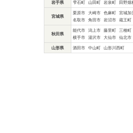
岩手県
雫石町
山田町
岩泉町
田野畑
栗原市
大崎市
色麻町
宮城加
宮城県
名取市
角田市
岩沼市
蔵王町
能代市
潟上市
藤里町
三種町
秋田県
横手市
湯沢市
大仙市
仙北市
山形県
酒田市
中山町
山形川西町