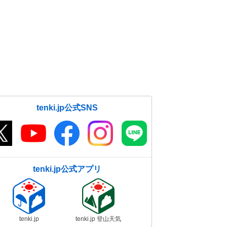
tenki.jp公式SNS
tenki.jp公式アプリ
tenki.jp
tenki.jp 登山天気