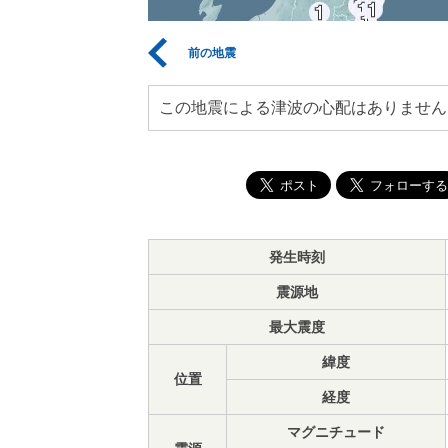
前の地震
この地震による津波の心配はありません
発生時刻
震源地
最大震度
緯度
位置
経度
マグニチュード