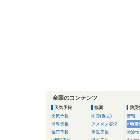
全国のコンテンツ
天気予報
観測
防災
天気予報
雨雲(過去)
警報・
世界天気
アメダス実況
地震
気圧予報
実況天気
津波情