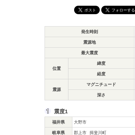
発生時刻
震源地
最大震度
緯度
位置
経度
マグニチュード
震源
深さ
震度1
福井県
大野市
岐阜県
郡上市
揖斐川町