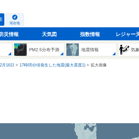
索
現在地
防災情報
天気図
指数情報
レジャー
PM2.5分布予測
地震情報
気
12月16日
17時05分頃発生した地震(最大震度1)
拡大画像