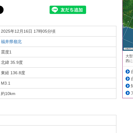
2025年12月16日 17時05分頃
福井県嶺北
震度1
大型
西に
北緯 35.9度
東経 136.8度
M3.1
約10km