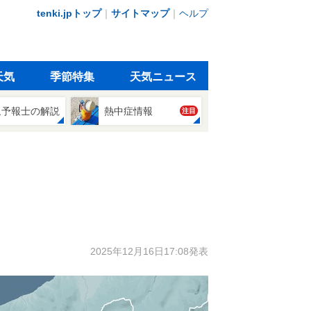
tenki.jpトップ
｜
サイトマップ
｜
ヘルプ
天気
季節特集
天気ニュース
象予報士の解説
熱中症情報
注目
2025年12月16日17:08発表