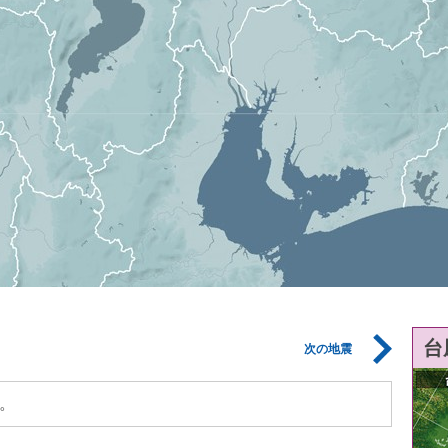
台
次の地震
。