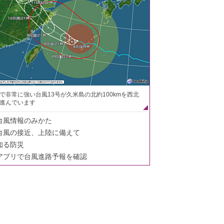
で非常に強い台風13号が久米島の北約100kmを西北
進んでいます
台風情報のみかた
台風の接近、上陸に備えて
知る防災
アプリで台風進路予報を確認