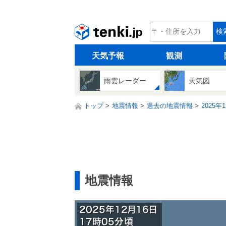
tenki.jp
検
天気予報
観測
雨雲レーダー
天気図
トップ
地震情報
過去の地震情報
2025年
地震情報