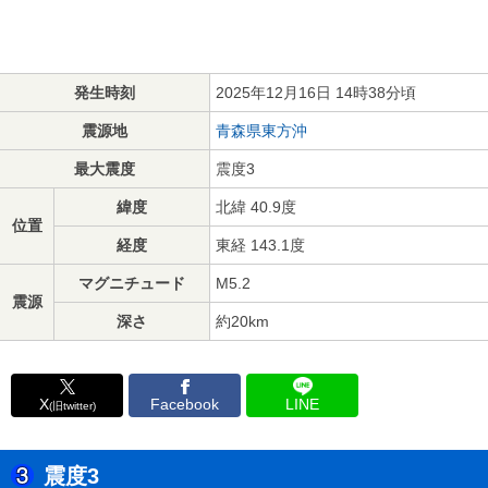
発生時刻
2025年12月16日 14時38分頃
震源地
青森県東方沖
最大震度
震度3
緯度
北緯 40.9度
位置
経度
東経 143.1度
マグニチュード
M5.2
震源
深さ
約20km
X
Facebook
LINE
(旧twitter)
震度3