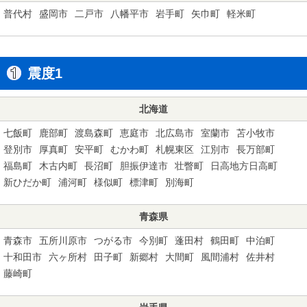
普代村
盛岡市
二戸市
八幡平市
岩手町
矢巾町
軽米町
震度1
北海道
七飯町
鹿部町
渡島森町
恵庭市
北広島市
室蘭市
苫小牧市
登別市
厚真町
安平町
むかわ町
札幌東区
江別市
長万部町
福島町
木古内町
長沼町
胆振伊達市
壮瞥町
日高地方日高町
新ひだか町
浦河町
様似町
標津町
別海町
青森県
青森市
五所川原市
つがる市
今別町
蓬田村
鶴田町
中泊町
十和田市
六ヶ所村
田子町
新郷村
大間町
風間浦村
佐井村
藤崎町