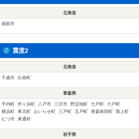
北海道
函館市
震度2
北海道
千歳市
白老町
青森県
平内町
外ヶ浜町
八戸市
三沢市
野辺地町
七戸町
六戸町
横浜町
東北町
おいらせ町
三戸町
五戸町
青森南部町
階上町
むつ市
東通村
岩手県