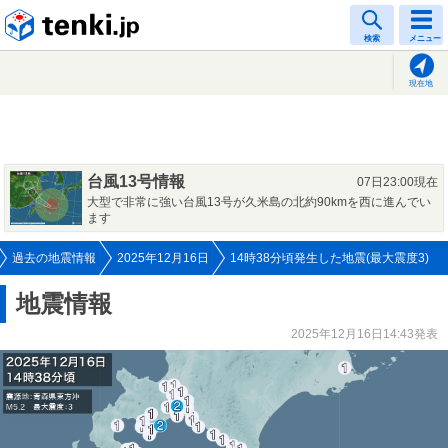
tenki.jp
検索
メニュー
現在地
台風13号情報
07日23:00現在
大型で非常に強い台風13号が久米島の北約90kmを西に進んでい
ます
過去の地震情報
2025年12月16日
14時38分頃発生した地震(最大震度3)
地震情報
2025年12月16日14:43発表