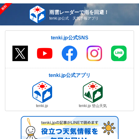
雨雲レーダーで雨を回避！
tenki.jp公式 天気予報アプリ
tenki.jp公式SNS
tenki.jp公式アプリ
tenki.jp
tenki.jp 登山天気