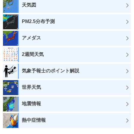
天気図
PM2.5分布予測
アメダス
2週間天気
気象予報士のポイント解説
世界天気
地震情報
熱中症情報