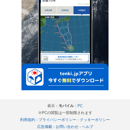
表示：
モバイル
｜
PC
※PCの閲覧は一部制限されます
利用規約
-
プライバシーポリシー
-
クッキーポリシー
広告掲載
-
お問い合わせ
-
ヘルプ