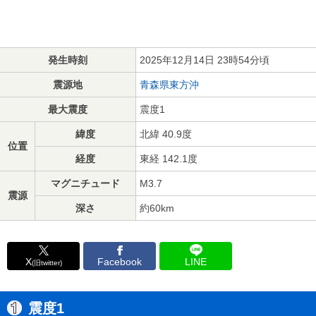
発生時刻
2025年12月14日 23時54分頃
震源地
青森県東方沖
最大震度
震度1
緯度
北緯 40.9度
位置
経度
東経 142.1度
マグニチュード
M3.7
震源
深さ
約60km
X
Facebook
LINE
(旧twitter)
震度1