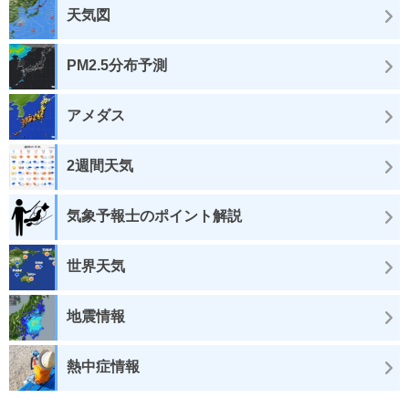
天気図
PM2.5分布予測
アメダス
2週間天気
気象予報士のポイント解説
世界天気
地震情報
熱中症情報