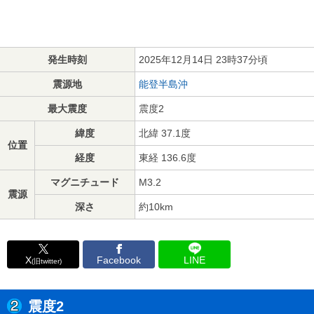
発生時刻
2025年12月14日 23時37分頃
震源地
能登半島沖
最大震度
震度2
緯度
北緯 37.1度
位置
経度
東経 136.6度
マグニチュード
M3.2
震源
深さ
約10km
X
Facebook
LINE
(旧twitter)
震度2