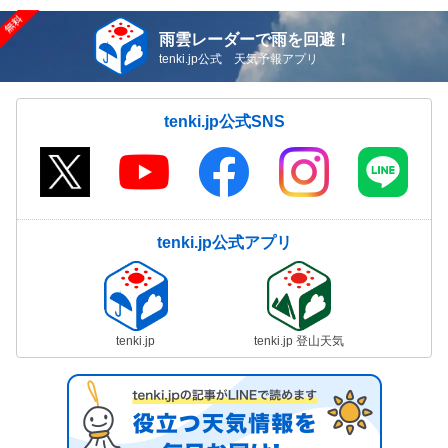
雨雲レーダーで雨を回避！
tenki.jp公式 天気予報アプリ
tenki.jp公式SNS
tenki.jp公式アプリ
tenki.jp
tenki.jp 登山天気