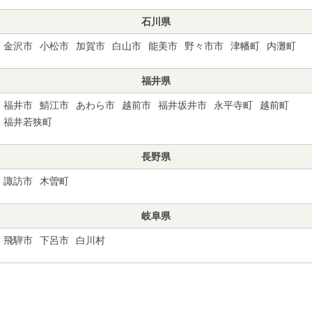
石川県
金沢市
小松市
加賀市
白山市
能美市
野々市市
津幡町
内灘町
福井県
福井市
鯖江市
あわら市
越前市
福井坂井市
永平寺町
越前町
福井若狭町
長野県
諏訪市
木曽町
岐阜県
飛騨市
下呂市
白川村