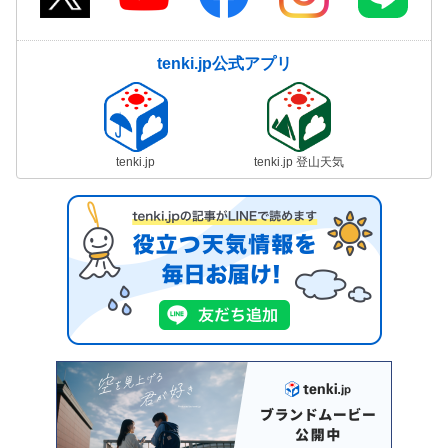
tenki.jp公式アプリ
tenki.jp
tenki.jp 登山天気