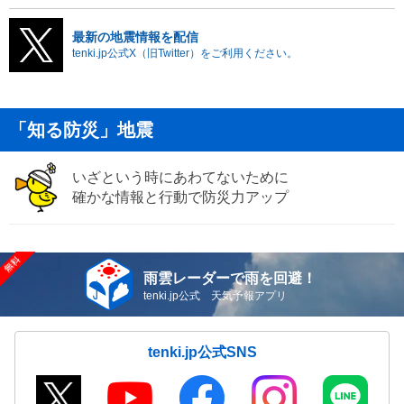
最新の地震情報を配信
tenki.jp公式X（旧Twitter）をご利用ください。
「知る防災」地震
いざという時にあわてないために
確かな情報と行動で防災力アップ
雨雲レーダーで雨を回避！
tenki.jp公式 天気予報アプリ
tenki.jp公式SNS