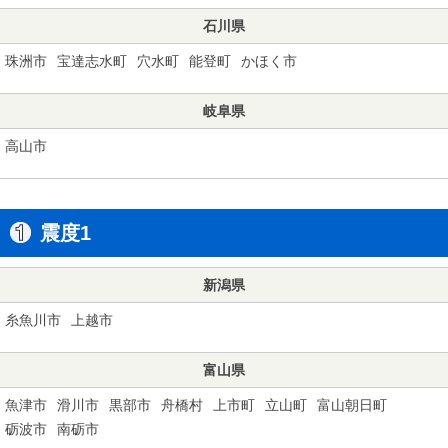
石川県
珠洲市
宝達志水町
穴水町
能登町
かほく市
岐阜県
高山市
震度1
新潟県
糸魚川市
上越市
富山県
魚津市
滑川市
黒部市
舟橋村
上市町
立山町
富山朝日町
砺波市
南砺市