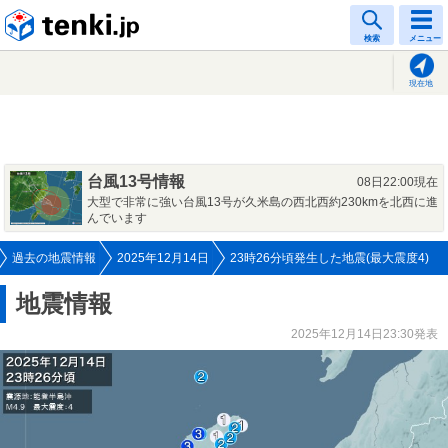
tenki.jp
検索
メニュー
現在地
台風13号情報
08日22:00現在
大型で非常に強い台風13号が久米島の西北西約230kmを北西に進
んでいます
過去の地震情報
2025年12月14日
23時26分頃発生した地震(最大震度4)
地震情報
2025年12月14日23:30発表