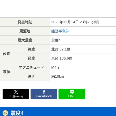
発生時刻
2025年12月14日 23時26分頃
震源地
能登半島沖
最大震度
震度4
緯度
北緯 37.1度
位置
経度
東経 136.6度
マグニチュード
M4.9
震源
深さ
約10km
X
Facebook
LINE
(旧twitter)
震度4