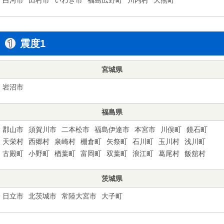
震度1
宮城県
岩沼市
福島県
郡山市
須賀川市
二本松市
福島伊達市
本宮市
川俣町
鏡石町
天栄村
西郷村
泉崎村
棚倉町
矢祭町
石川町
玉川村
浅川町
古殿町
小野町
楢葉町
富岡町
双葉町
浪江町
葛尾村
飯舘村
茨城県
日立市
北茨城市
常陸大宮市
大子町