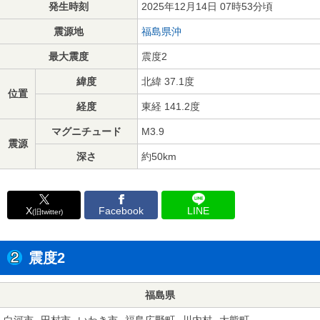
発生時刻
2025年12月14日 07時53分頃
震源地
福島県沖
最大震度
震度2
緯度
北緯 37.1度
位置
経度
東経 141.2度
マグニチュード
M3.9
震源
深さ
約50km
X
Facebook
LINE
(旧twitter)
震度2
福島県
白河市
田村市
いわき市
福島広野町
川内村
大熊町