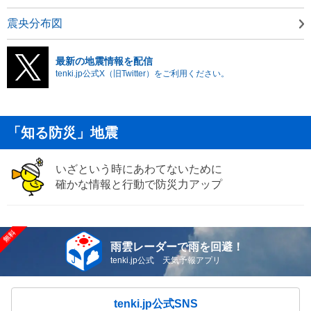
震央分布図
最新の地震情報を配信
tenki.jp公式X（旧Twitter）をご利用ください。
「知る防災」地震
いざという時にあわてないために
確かな情報と行動で防災力アップ
雨雲レーダーで雨を回避！
tenki.jp公式 天気予報アプリ
tenki.jp公式SNS