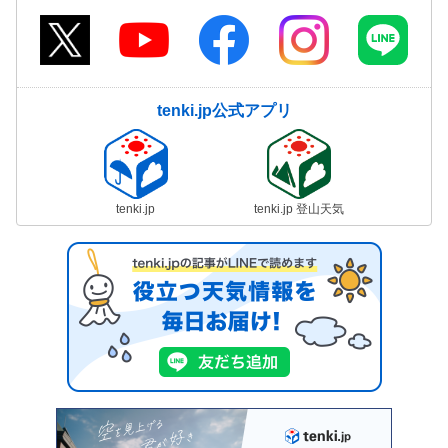
tenki.jp公式アプリ
tenki.jp
tenki.jp 登山天気