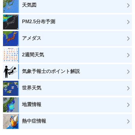
天気図
PM2.5分布予測
アメダス
2週間天気
気象予報士のポイント解説
世界天気
地震情報
熱中症情報