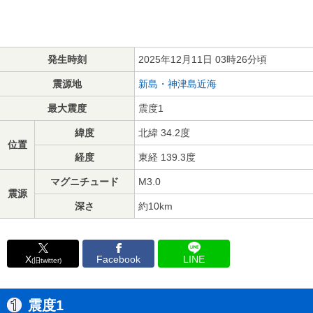
発生時刻
2025年12月11日 03時26分頃
震源地
新島・神津島近海
最大震度
震度1
緯度
北緯 34.2度
位置
経度
東経 139.3度
マグニチュード
M3.0
震源
深さ
約10km
X
Facebook
LINE
(旧twitter)
震度1