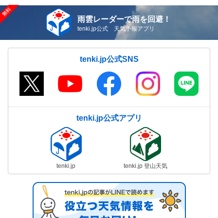
雨雲レーダーで雨を回避！
tenki.jp公式 天気予報アプリ
tenki.jp公式SNS
tenki.jp公式アプリ
tenki.jp
tenki.jp 登山天気