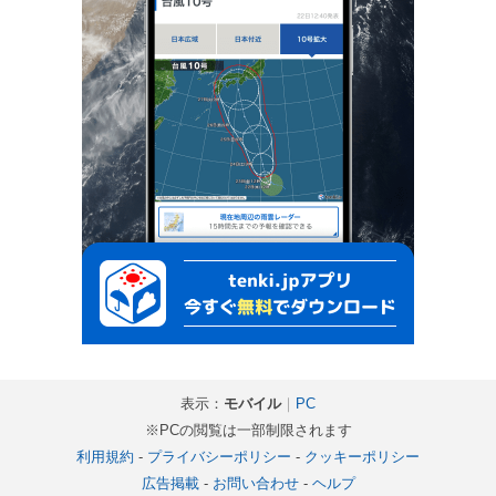
表示：
モバイル
｜
PC
※PCの閲覧は一部制限されます
利用規約
-
プライバシーポリシー
-
クッキーポリシー
広告掲載
-
お問い合わせ
-
ヘルプ