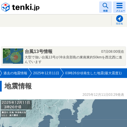
tenki.jp
検索
メニュー
現在地
台風13号情報
07日08:00現在
大型で強い台風13号が沖永良部島の東南東約50kmを西北西に進
んでいます
過去の地震情報
2025年12月11日
03時26分頃発生した地震(最大震度1)
地震情報
2025年12月11日03:29発表