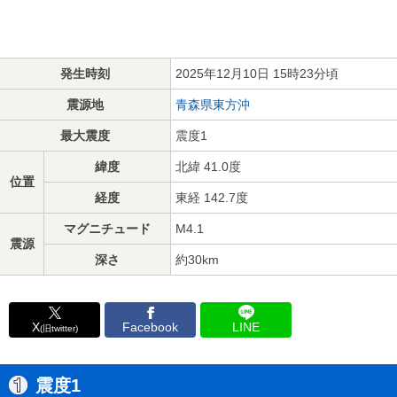
発生時刻
2025年12月10日 15時23分頃
震源地
青森県東方沖
最大震度
震度1
緯度
北緯 41.0度
位置
経度
東経 142.7度
マグニチュード
M4.1
震源
深さ
約30km
X
Facebook
LINE
(旧twitter)
震度1