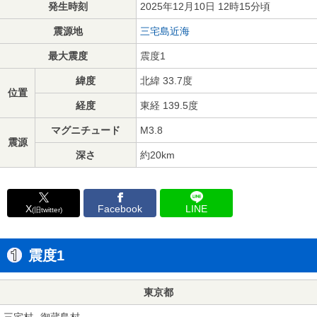
発生時刻
2025年12月10日 12時15分頃
震源地
三宅島近海
最大震度
震度1
緯度
北緯 33.7度
位置
経度
東経 139.5度
マグニチュード
M3.8
震源
深さ
約20km
X
Facebook
LINE
(旧twitter)
震度1
東京都
三宅村
御蔵島村