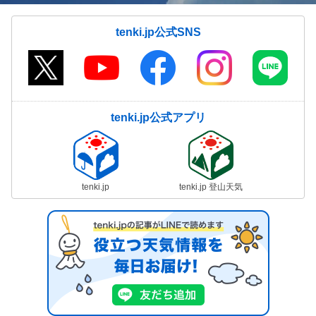
tenki.jp公式SNS
tenki.jp公式アプリ
tenki.jp
tenki.jp 登山天気