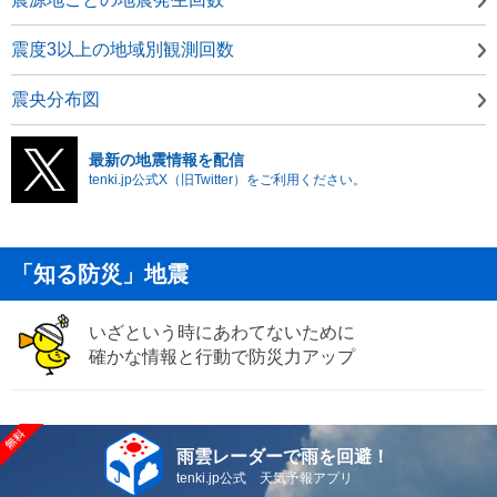
震度3以上の地域別観測回数
震央分布図
最新の地震情報を配信
tenki.jp公式X（旧Twitter）をご利用ください。
「知る防災」地震
いざという時にあわてないために
確かな情報と行動で防災力アップ
雨雲レーダーで雨を回避！
tenki.jp公式 天気予報アプリ