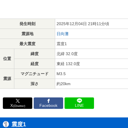
発生時刻
2025年12月04日 21時11分頃
震源地
日向灘
最大震度
震度1
緯度
北緯 32.0度
位置
経度
東経 132.0度
マグニチュード
M3.5
震源
深さ
約20km
X
Facebook
LINE
(旧twitter)
震度1