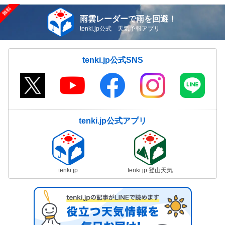
雨雲レーダーで雨を回避！
tenki.jp公式 天気予報アプリ
tenki.jp公式SNS
tenki.jp公式アプリ
tenki.jp
tenki.jp 登山天気