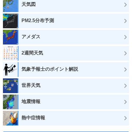
天気図
PM2.5分布予測
アメダス
2週間天気
気象予報士のポイント解説
世界天気
地震情報
熱中症情報