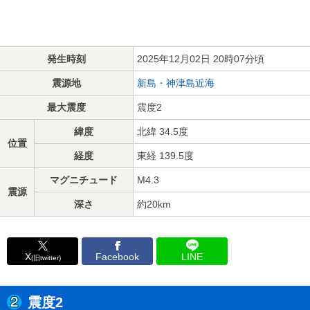
発生時刻
2025年12月02日 20時07分頃
震源地
新島・神津島近海
最大震度
震度2
緯度
北緯 34.5度
位置
経度
東経 139.5度
マグニチュード
M4.3
震源
深さ
約20km
X
Facebook
LINE
(旧twitter)
震度2