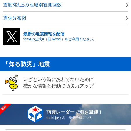
震度3以上の地域別観測回数
震央分布図
最新の地震情報を配信
tenki.jp公式X（旧Twitter）をご利用ください。
「知る防災」地震
いざという時にあわてないために
確かな情報と行動で防災力アップ
雨雲レーダーで雨を回避！
tenki.jp公式 天気予報アプリ