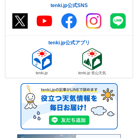
tenki.jp公式SNS
tenki.jp公式アプリ
tenki.jp
tenki.jp 登山天気