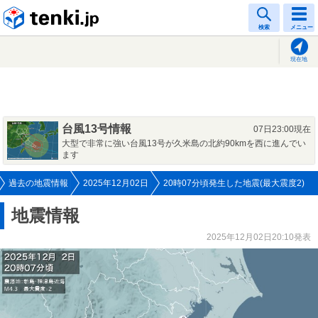
tenki.jp
検索
メニュー
現在地
台風13号情報
07日23:00現在
大型で非常に強い台風13号が久米島の北約90kmを西に進んでい
ます
過去の地震情報
2025年12月02日
20時07分頃発生した地震(最大震度2)
地震情報
2025年12月02日20:10発表