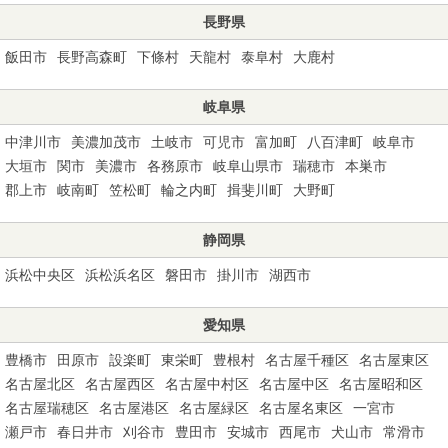
長野県
飯田市
長野高森町
下條村
天龍村
泰阜村
大鹿村
岐阜県
中津川市
美濃加茂市
土岐市
可児市
富加町
八百津町
岐阜市
大垣市
関市
美濃市
各務原市
岐阜山県市
瑞穂市
本巣市
郡上市
岐南町
笠松町
輪之内町
揖斐川町
大野町
静岡県
浜松中央区
浜松浜名区
磐田市
掛川市
湖西市
愛知県
豊橋市
田原市
設楽町
東栄町
豊根村
名古屋千種区
名古屋東区
名古屋北区
名古屋西区
名古屋中村区
名古屋中区
名古屋昭和区
名古屋瑞穂区
名古屋港区
名古屋緑区
名古屋名東区
一宮市
瀬戸市
春日井市
刈谷市
豊田市
安城市
西尾市
犬山市
常滑市