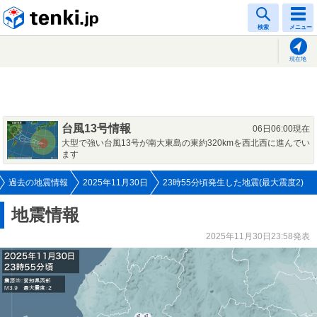
tenki.jp
検索
メニュー
現在地
台風13号情報
06日06:00現在
大型で強い台風13号が南大東島の東約320kmを西北西に進んでい
ます
過去の地震情報
2025年11月30日
23時55分頃発生した地震(最大震度2)
地震情報
2025年11月30日23:58発表