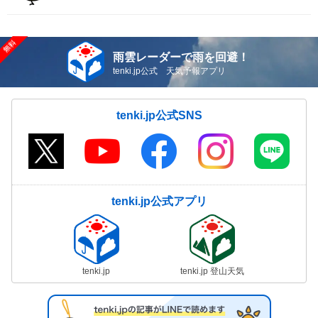
雨雲レーダーで雨を回避！
tenki.jp公式 天気予報アプリ
tenki.jp公式SNS
tenki.jp公式アプリ
tenki.jp
tenki.jp 登山天気