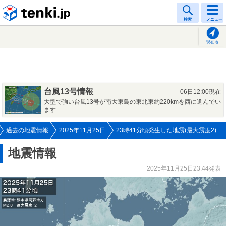
tenki.jp
検索
メニュー
現在地
台風13号情報
06日12:00現在
大型で強い台風13号が南大東島の東北東約220kmを西に進んでい
ます
過去の地震情報
2025年11月25日
23時41分頃発生した地震(最大震度2)
地震情報
2025年11月25日23:44発表