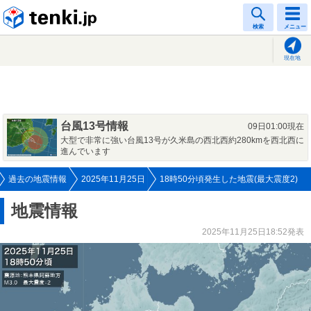
tenki.jp
検索
メニュー
現在地
台風13号情報
09日01:00現在
大型で非常に強い台風13号が久米島の西北西約280kmを西北西に
進んでいます
過去の地震情報
2025年11月25日
18時50分頃発生した地震(最大震度2)
地震情報
2025年11月25日18:52発表