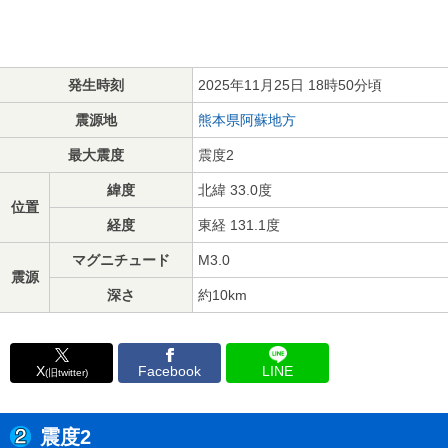
発生時刻
2025年11月25日 18時50分頃
震源地
熊本県阿蘇地方
最大震度
震度2
緯度
北緯 33.0度
位置
経度
東経 131.1度
マグニチュード
M3.0
震源
深さ
約10km
X
Facebook
LINE
(旧twitter)
震度2