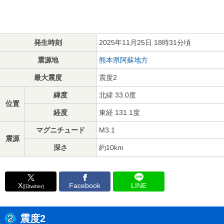
発生時刻
2025年11月25日 18時31分頃
震源地
熊本県阿蘇地方
最大震度
震度2
緯度
北緯 33.0度
位置
経度
東経 131.1度
マグニチュード
M3.1
震源
深さ
約10km
X
Facebook
LINE
(旧twitter)
震度2