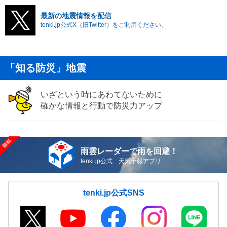
最新の地震情報を配信
tenki.jp公式X（旧Twitter）をご利用ください。
「知る防災」地震
いざという時にあわてないために
確かな情報と行動で防災力アップ
雨雲レーダーで雨を回避！
tenki.jp公式 天気予報アプリ
tenki.jp公式SNS