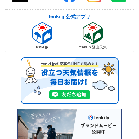
tenki.jp公式アプリ
tenki.jp
tenki.jp 登山天気