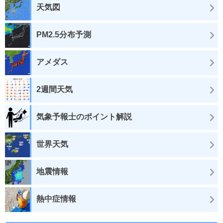
天気図
PM2.5分布予測
アメダス
2週間天気
気象予報士のポイント解説
世界天気
地震情報
熱中症情報