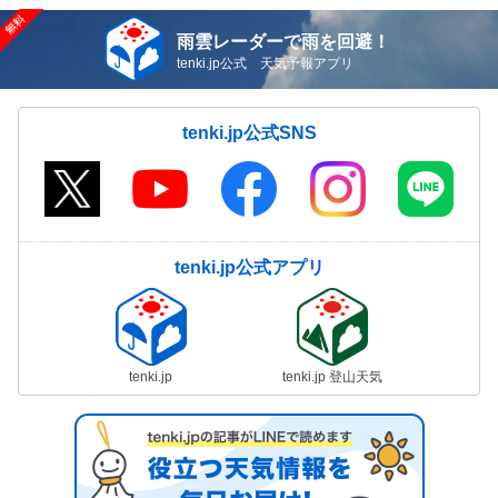
雨雲レーダーで雨を回避！
tenki.jp公式 天気予報アプリ
tenki.jp公式SNS
tenki.jp公式アプリ
tenki.jp
tenki.jp 登山天気