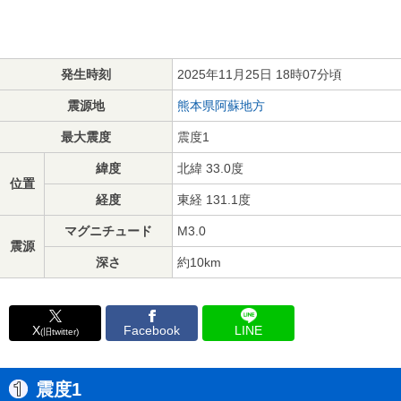
発生時刻
2025年11月25日 18時07分頃
震源地
熊本県阿蘇地方
最大震度
震度1
緯度
北緯 33.0度
位置
経度
東経 131.1度
マグニチュード
M3.0
震源
深さ
約10km
X
Facebook
LINE
(旧twitter)
震度1