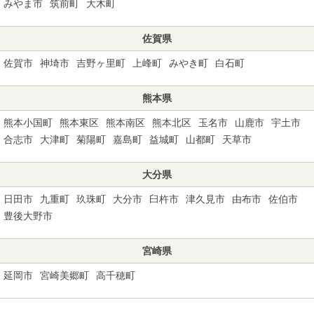
みやま市
筑前町
大木町
佐賀県
佐賀市
神埼市
吉野ヶ里町
上峰町
みやき町
白石町
熊本県
熊本小国町
熊本東区
熊本南区
熊本北区
玉名市
山鹿市
宇土市
合志市
大津町
菊陽町
嘉島町
益城町
山都町
天草市
大分県
日田市
九重町
玖珠町
大分市
臼杵市
津久見市
由布市
佐伯市
豊後大野市
宮崎県
延岡市
宮崎美郷町
高千穂町