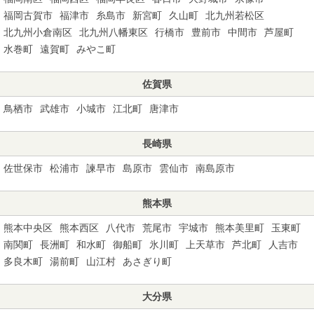
福岡古賀市
福津市
糸島市
新宮町
久山町
北九州若松区
北九州小倉南区
北九州八幡東区
行橋市
豊前市
中間市
芦屋町
水巻町
遠賀町
みやこ町
佐賀県
鳥栖市
武雄市
小城市
江北町
唐津市
長崎県
佐世保市
松浦市
諫早市
島原市
雲仙市
南島原市
熊本県
熊本中央区
熊本西区
八代市
荒尾市
宇城市
熊本美里町
玉東町
南関町
長洲町
和水町
御船町
氷川町
上天草市
芦北町
人吉市
多良木町
湯前町
山江村
あさぎり町
大分県