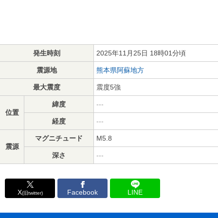
発生時刻
2025年11月25日 18時01分頃
震源地
熊本県阿蘇地方
最大震度
震度5強
緯度
---
位置
経度
---
マグニチュード
M5.8
震源
深さ
---
X
Facebook
LINE
(旧twitter)