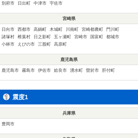
別府市
日出町
中津市
宇佐市
宮崎県
日向市
西都市
高鍋町
木城町
川南町
宮崎都農町
門川町
諸塚村
椎葉村
日之影町
五ヶ瀬町
宮崎市
国富町
都城市
小林市
えびの市
三股町
高原町
鹿児島県
鹿児島市
霧島市
伊佐市
姶良市
湧水町
曽於市
肝付町
震度1
兵庫県
豊岡市