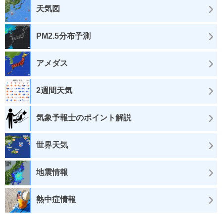
天気図
PM2.5分布予測
アメダス
2週間天気
気象予報士のポイント解説
世界天気
地震情報
熱中症情報