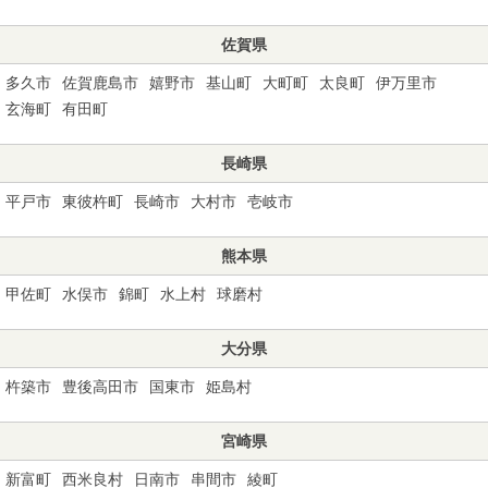
佐賀県
多久市
佐賀鹿島市
嬉野市
基山町
大町町
太良町
伊万里市
玄海町
有田町
長崎県
平戸市
東彼杵町
長崎市
大村市
壱岐市
熊本県
甲佐町
水俣市
錦町
水上村
球磨村
大分県
杵築市
豊後高田市
国東市
姫島村
宮崎県
新富町
西米良村
日南市
串間市
綾町