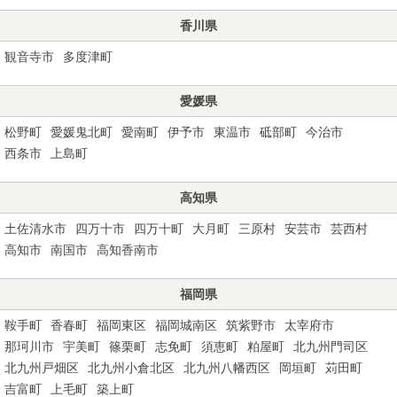
香川県
観音寺市
多度津町
愛媛県
松野町
愛媛鬼北町
愛南町
伊予市
東温市
砥部町
今治市
西条市
上島町
高知県
土佐清水市
四万十市
四万十町
大月町
三原村
安芸市
芸西村
高知市
南国市
高知香南市
福岡県
鞍手町
香春町
福岡東区
福岡城南区
筑紫野市
太宰府市
那珂川市
宇美町
篠栗町
志免町
須恵町
粕屋町
北九州門司区
北九州戸畑区
北九州小倉北区
北九州八幡西区
岡垣町
苅田町
吉富町
上毛町
築上町