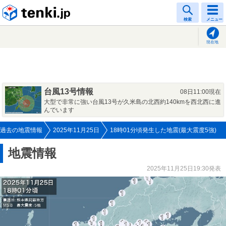
tenki.jp
検索
メニュー
現在地
台風13号情報
08日11:00現在
大型で非常に強い台風13号が久米島の北西約140kmを西北西に進
んでいます
過去の地震情報
2025年11月25日
18時01分頃発生した地震(最大震度5強)
地震情報
2025年11月25日19:30発表