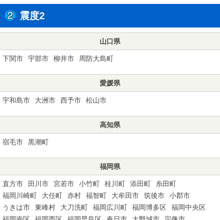
震度2
山口県
下関市
宇部市
柳井市
周防大島町
愛媛県
宇和島市
大洲市
西予市
松山市
高知県
宿毛市
黒潮町
福岡県
直方市
田川市
宮若市
小竹町
桂川町
添田町
糸田町
福岡川崎町
大任町
赤村
福智町
大牟田市
筑後市
小郡市
うきは市
東峰村
大刀洗町
福岡広川町
福岡博多区
福岡中央区
福岡南区
福岡西区
福岡早良区
春日市
大野城市
宗像市