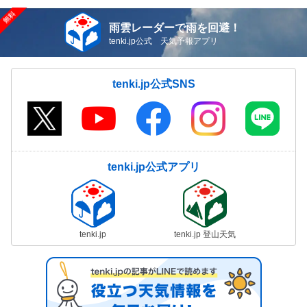
雨雲レーダーで雨を回避！
tenki.jp公式 天気予報アプリ
tenki.jp公式SNS
tenki.jp公式アプリ
tenki.jp
tenki.jp 登山天気