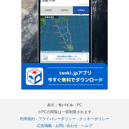
表示：
モバイル
｜
PC
※PCの閲覧は一部制限されます
利用規約
-
プライバシーポリシー
-
クッキーポリシー
広告掲載
-
お問い合わせ
-
ヘルプ