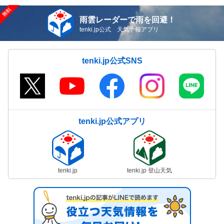
雨雲レーダーで雨を回避！
tenki.jp公式 天気予報アプリ
tenki.jp公式SNS
tenki.jp公式アプリ
tenki.jp
tenki.jp 登山天気