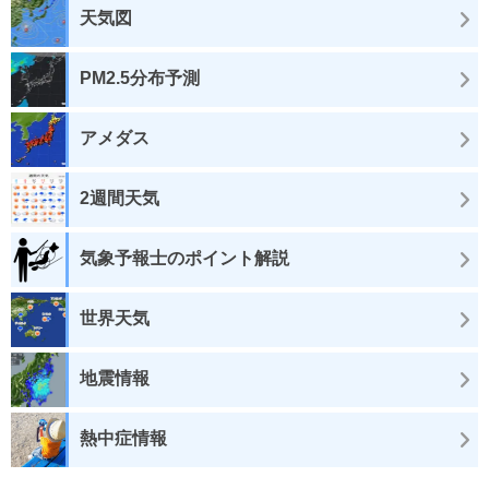
天気図
PM2.5分布予測
アメダス
2週間天気
気象予報士のポイント解説
世界天気
地震情報
熱中症情報