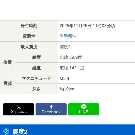
発生時刻
2025年11月25日 11時08分頃
震源地
岩手県沖
最大震度
震度2
緯度
北緯 39.9度
位置
経度
東経 142.1度
マグニチュード
M3.4
震源
深さ
約10km
X
Facebook
LINE
(旧twitter)
震度2