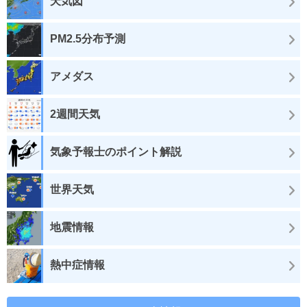
天気図
PM2.5分布予測
アメダス
2週間天気
気象予報士のポイント解説
世界天気
地震情報
熱中症情報