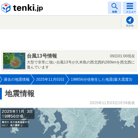
tenki.jp
検索
メニュー
現在地
台風13号情報
09日01:00現在
大型で非常に強い台風13号が久米島の西北西約280kmを西北西に
進んでいます
過去の地震情報
2025年11月03日
19時56分頃発生した地震(最大震度3)
地震情報
2025年11月03日19:59発表