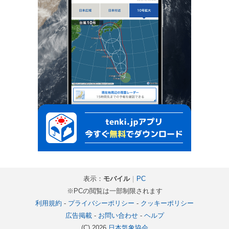
表示：
モバイル
｜
PC
※PCの閲覧は一部制限されます
利用規約
-
プライバシーポリシー
-
クッキーポリシー
広告掲載
-
お問い合わせ
-
ヘルプ
(C) 2026
日本気象協会