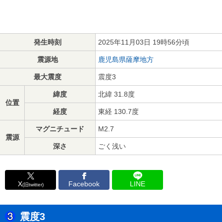
発生時刻
2025年11月03日 19時56分頃
震源地
鹿児島県薩摩地方
最大震度
震度3
緯度
北緯 31.8度
位置
経度
東経 130.7度
マグニチュード
M2.7
震源
深さ
ごく浅い
X
Facebook
LINE
(旧twitter)
震度3