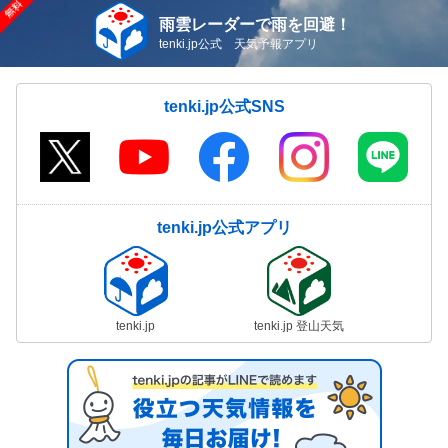
雨雲レーダーで雨を回避！
tenki.jp公式 天気予報アプリ
tenki.jp公式SNS
tenki.jp公式アプリ
tenki.jp
tenki.jp 登山天気