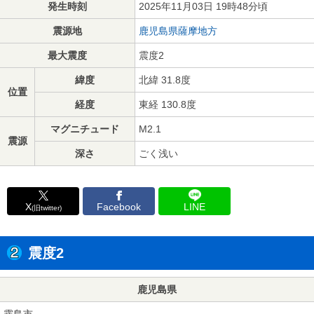
発生時刻
2025年11月03日 19時48分頃
震源地
鹿児島県薩摩地方
最大震度
震度2
緯度
北緯 31.8度
位置
経度
東経 130.8度
マグニチュード
M2.1
震源
深さ
ごく浅い
X
Facebook
LINE
(旧twitter)
震度2
鹿児島県
霧島市