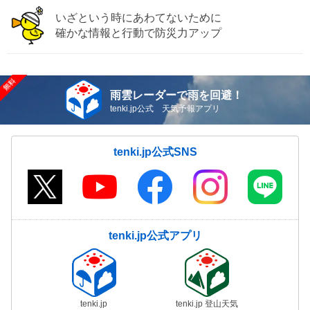
いざという時にあわてないために
確かな情報と行動で防災力アップ
雨雲レーダーで雨を回避！
tenki.jp公式 天気予報アプリ
tenki.jp公式SNS
tenki.jp公式アプリ
tenki.jp
tenki.jp 登山天気