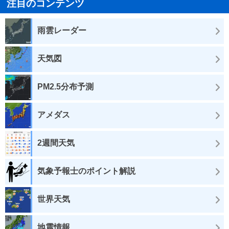
注目のコンテンツ
雨雲レーダー
天気図
PM2.5分布予測
アメダス
2週間天気
気象予報士のポイント解説
世界天気
地震情報