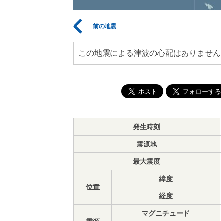
前の地震
この地震による津波の心配はありません
発生時刻
震源地
最大震度
緯度
位置
経度
マグニチュード