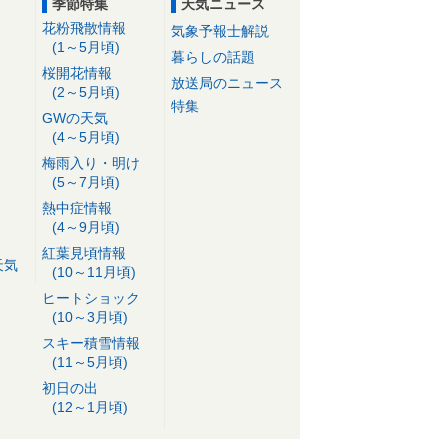
季節特集
天気ニュース
花粉飛散情報
気象予報士解説
(1～5月頃)
暮らしの話題
桜開花情報
放送局のニュース
(2～5月頃)
特集
GWの天気
(4～5月頃)
梅雨入り・明け
(5～7月頃)
熱中症情報
(4～9月頃)
紅葉見頃情報
天気
(10～11月頃)
ヒートショック
(10～3月頃)
スキー積雪情報
(11～5月頃)
初日の出
(12～1月頃)