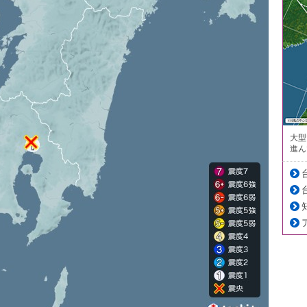
大型
進ん