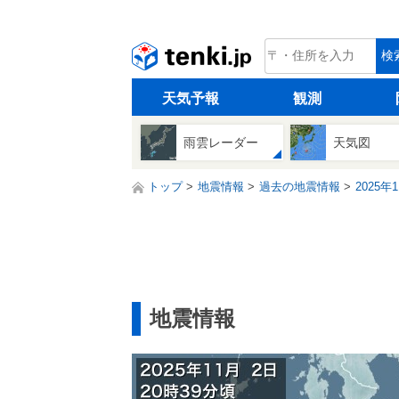
tenki.jp
検
天気予報
観測
雨雲レーダー
天気図
トップ
地震情報
過去の地震情報
2025年
地震情報