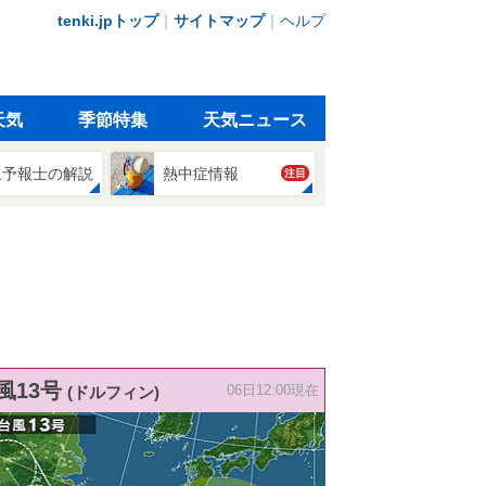
tenki.jpトップ
｜
サイトマップ
｜
ヘルプ
天気
季節特集
天気ニュース
象予報士の解説
熱中症情報
注目
風13号
(ドルフィン)
06日12:00現在