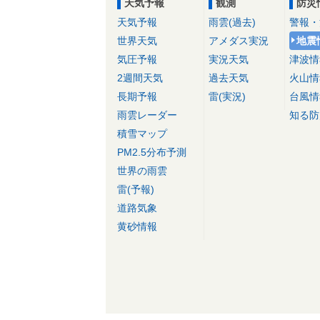
天気予報
観測
防災
天気予報
雨雲(過去)
警報・
世界天気
アメダス実況
地震
気圧予報
実況天気
津波情
2週間天気
過去天気
火山情
長期予報
雷(実況)
台風情
雨雲レーダー
知る防
積雪マップ
PM2.5分布予測
世界の雨雲
雷(予報)
道路気象
黄砂情報