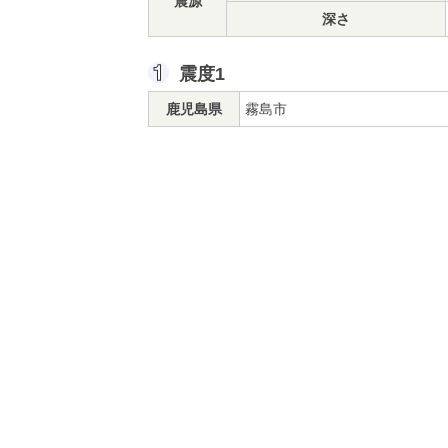
震源
深さ
震度1
鹿児島県
霧島市