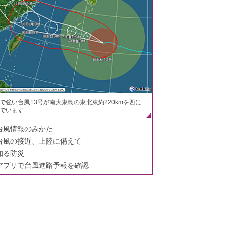
で強い台風13号が南大東島の東北東約220kmを西に
でいます
台風情報のみかた
台風の接近、上陸に備えて
知る防災
アプリで台風進路予報を確認