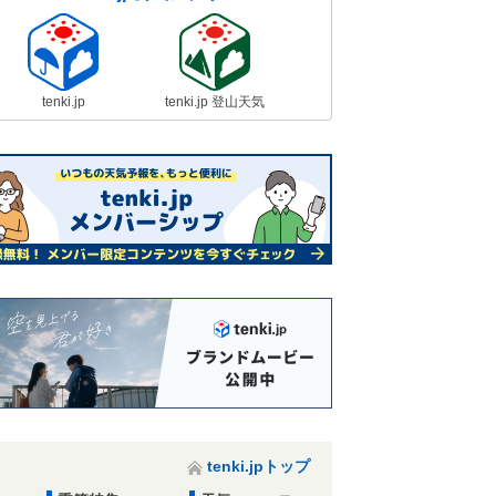
tenki.jp
tenki.jp 登山天気
tenki.jpトップ