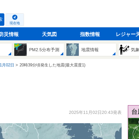
索
現在地
防災情報
天気図
指数情報
レジャー
PM2.5分布予測
地震情報
気
11月02日
20時39分頃発生した地震(最大震度1)
台
2025年11月02日20:43発表