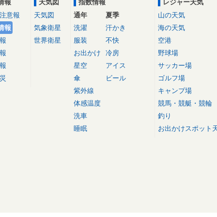
情報
天気図
指数情報
レジャー天気
注意報
天気図
通年
夏季
山の天気
情報
気象衛星
洗濯
汗かき
海の天気
報
世界衛星
服装
不快
空港
報
お出かけ
冷房
野球場
報
星空
アイス
サッカー場
災
傘
ビール
ゴルフ場
紫外線
キャンプ場
体感温度
競馬・競艇・競輪
洗車
釣り
睡眠
お出かけスポット