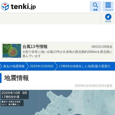
tenki.jp
検索
メニュー
現在地
台風13号情報
09日01:00現在
大型で非常に強い台風13号が久米島の西北西約280kmを西北西に
進んでいます
過去の地震情報
2025年10月09日
17時59分頃発生した地震(最大震度2)
地震情報
2025年10月09日18:01発表