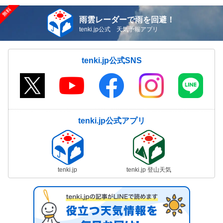
雨雲レーダーで雨を回避！
tenki.jp公式 天気予報アプリ
tenki.jp公式SNS
tenki.jp公式アプリ
tenki.jp
tenki.jp 登山天気