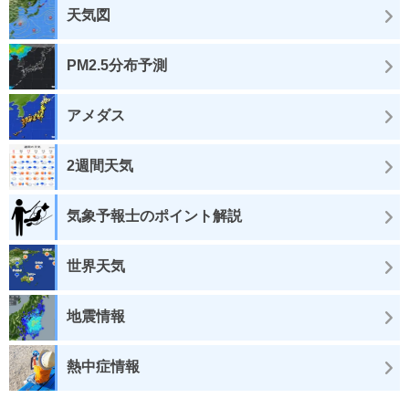
天気図
PM2.5分布予測
アメダス
2週間天気
気象予報士のポイント解説
世界天気
地震情報
熱中症情報