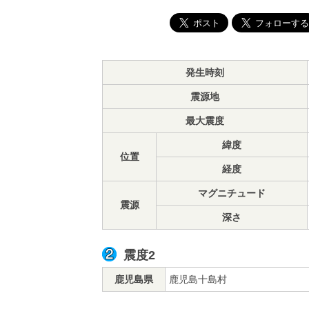
発生時刻
震源地
最大震度
緯度
位置
経度
マグニチュード
震源
深さ
震度2
鹿児島県
鹿児島十島村