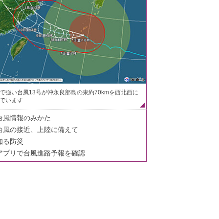
で強い台風13号が沖永良部島の東約70kmを西北西に
でいます
台風情報のみかた
台風の接近、上陸に備えて
知る防災
アプリで台風進路予報を確認