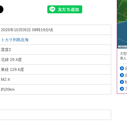
2025年10月05日 08時19分頃
トカラ列島近海
震度2
大型
進ん
北緯 29.4度
東経 129.6度
M2.4
約20km