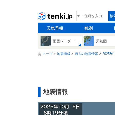
tenki.jp
検
天気予報
観測
雨雲レーダー
天気図
トップ
地震情報
過去の地震情報
2025年
地震情報