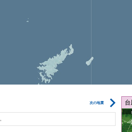
台
次の地震
。