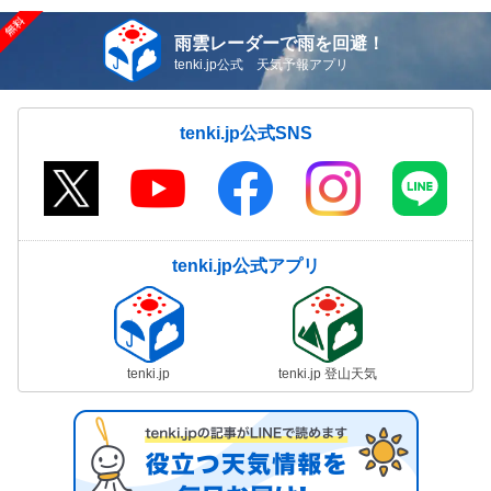
雨雲レーダーで雨を回避！
tenki.jp公式 天気予報アプリ
tenki.jp公式SNS
tenki.jp公式アプリ
tenki.jp
tenki.jp 登山天気