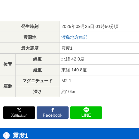
発生時刻
2025年09月25日 01時50分頃
震源地
渡島地方東部
最大震度
震度1
緯度
北緯 42.0度
位置
経度
東経 140.8度
マグニチュード
M2.1
震源
深さ
約10km
X
Facebook
LINE
(旧twitter)
震度1