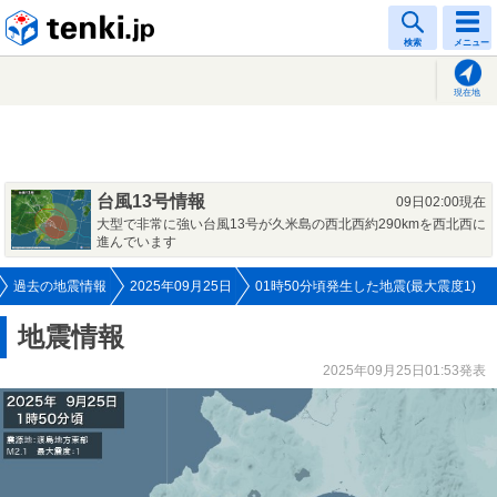
tenki.jp
検索
メニュー
現在地
台風13号情報
09日02:00現在
大型で非常に強い台風13号が久米島の西北西約290kmを西北西に
進んでいます
過去の地震情報
2025年09月25日
01時50分頃発生した地震(最大震度1)
地震情報
2025年09月25日01:53発表