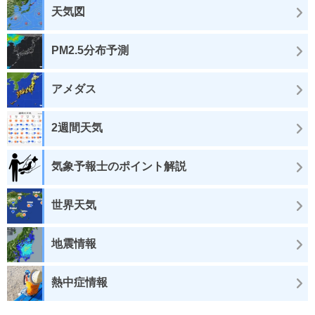
天気図
PM2.5分布予測
アメダス
2週間天気
気象予報士のポイント解説
世界天気
地震情報
熱中症情報